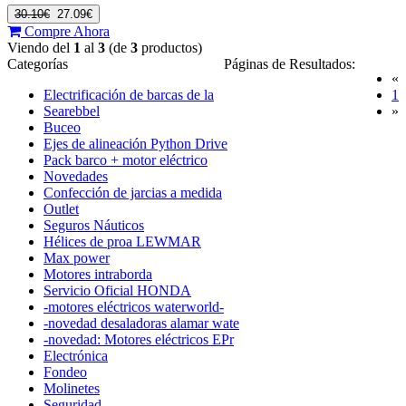
30.10€
27.09€
Compre Ahora
Viendo del
1
al
3
(de
3
productos)
Categorías
Páginas de Resultados:
«
(
Electrificación de barcas de la
1
Searebbel
»
Buceo
Ejes de alineación Python Drive
Pack barco + motor eléctrico
Novedades
Confección de jarcias a medida
Outlet
Seguros Náuticos
Hélices de proa LEWMAR
Max power
Motores intraborda
Servicio Oficial HONDA
-motores eléctricos waterworld-
-novedad desaladoras alamar wate
-novedad: Motores eléctricos EPr
Electrónica
Fondeo
Molinetes
Seguridad