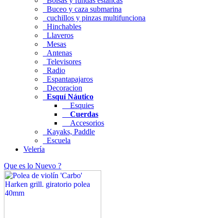
Bolsas y fundas estancas
Buceo y caza submarina
cuchillos y pinzas multifunciona
Hinchables
Llaveros
Mesas
Antenas
Televisores
Radio
Espantapajaros
Decoracion
Esquí Náutico
Esquies
Cuerdas
Accesorios
Kayaks, Paddle
Escuela
Velería
Que es lo Nuevo ?