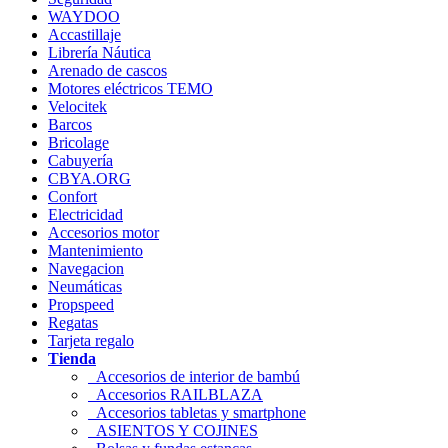
WAYDOO
Accastillaje
Librería Náutica
Arenado de cascos
Motores eléctricos TEMO
Velocitek
Barcos
Bricolage
Cabuyería
CBYA.ORG
Confort
Electricidad
Accesorios motor
Mantenimiento
Navegacion
Neumáticas
Propspeed
Regatas
Tarjeta regalo
Tienda
Accesorios de interior de bambú
Accesorios RAILBLAZA
Accesorios tabletas y smartphone
ASIENTOS Y COJINES