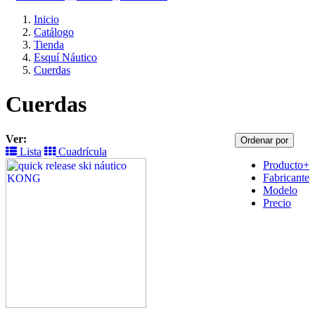
Inicio
Catálogo
Tienda
Esquí Náutico
Cuerdas
Cuerdas
Ver:
Ordenar por
Lista
Cuadrícula
Producto+
Fabricante
Modelo
Precio