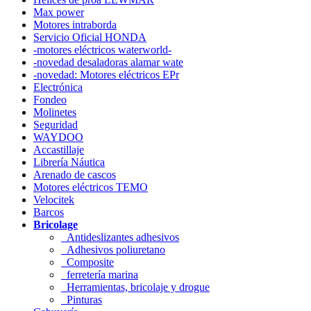
Max power
Motores intraborda
Servicio Oficial HONDA
-motores eléctricos waterworld-
-novedad desaladoras alamar wate
-novedad: Motores eléctricos EPr
Electrónica
Fondeo
Molinetes
Seguridad
WAYDOO
Accastillaje
Librería Náutica
Arenado de cascos
Motores eléctricos TEMO
Velocitek
Barcos
Bricolage
Antideslizantes adhesivos
Adhesivos poliuretano
Composite
ferretería marina
Herramientas, bricolaje y drogue
Pinturas