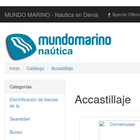
MUNDO MARINO - Náutica en Denia
Special Offers
Inicio
Catálogo
Accastillaje
Categorías
Accastillaje
Electrificación de barcas
de la
Searebbel
Buceo