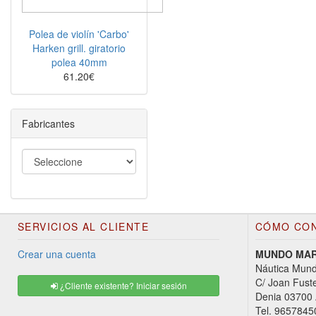
Polea de violín 'Carbo'
Harken grill. giratorio
polea 40mm
61.20€
Fabricantes
SERVICIOS AL CLIENTE
CÓMO CO
Crear una cuenta
MUNDO MARI
Náutica Mund
C/ Joan Fust
¿Cliente existente? Iniciar sesión
Denia 03700 
Tel. 9657845