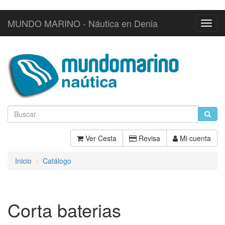
MUNDO MARINO - Náutica en Denia
Toggl
Navig
Ver Cesta
Revisa
Mi cuenta
Inicio
Catálogo
Corta baterias