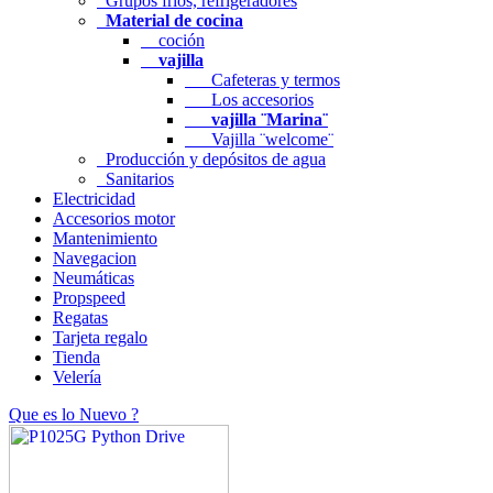
Grupos fríos, refrigeradores
Material de cocina
coción
vajilla
Cafeteras y termos
Los accesorios
vajilla ¨Marina¨
Vajilla ¨welcome¨
Producción y depósitos de agua
Sanitarios
Electricidad
Accesorios motor
Mantenimiento
Navegacion
Neumáticas
Propspeed
Regatas
Tarjeta regalo
Tienda
Velería
Que es lo Nuevo ?