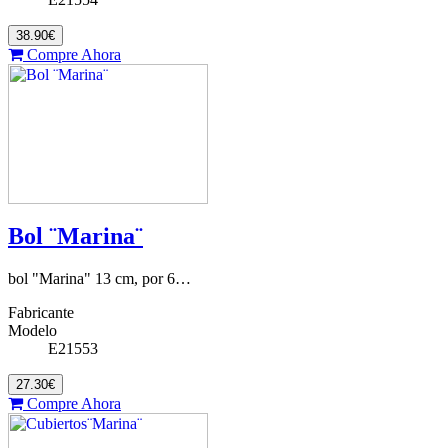
38.90€
Compre Ahora
Bol ¨Marina¨
bol "Marina" 13 cm, por 6…
Fabricante
Modelo
E21553
27.30€
Compre Ahora