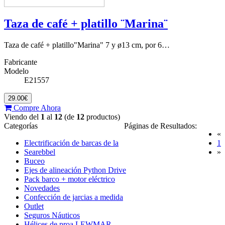
Taza de café + platillo ¨Marina¨
Taza de café + platillo"Marina" 7 y ø13 cm, por 6…
Fabricante
Modelo
E21557
29.00€
Compre Ahora
Viendo del
1
al
12
(de
12
productos)
Categorías
Páginas de Resultados:
«
(
Electrificación de barcas de la
1
Searebbel
»
Buceo
Ejes de alineación Python Drive
Pack barco + motor eléctrico
Novedades
Confección de jarcias a medida
Outlet
Seguros Náuticos
Hélices de proa LEWMAR