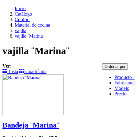
Inicio
Catálogo
Confort
Material de cocina
vajilla
vajilla ¨Marina¨
vajilla ¨Marina¨
Ver:
Ordenar por
Lista
Cuadrícula
Producto+
Fabricante
Modelo
Precio
Bandeja ¨Marina¨