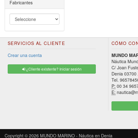
Fabricantes
SERVICIOS AL CLIENTE
CÓMO CO
Crear una cuenta
MUNDO MARI
Náutica Mund
C/ Joan Fust
¿Cliente existente? Iniciar sesión
Denia 03700 
Tel. 9657845
P:
00 34 965
E:
nautica@m
Copyright © 2026
MUNDO MARINO - Náutica en Denia