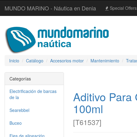
MUNDO MARINO - Náutica en Denia
Special Offers
Inicio
Catálogo
Accesorios motor
Mantenimiento
Trata
Categorías
Electrificación de barcas
Aditivo Para
de la
100ml
Searebbel
[
T61537
]
Buceo
Ejes de alineación