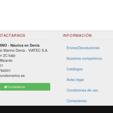
NTACTARNOS
INFORMACIÓN
NO - Náutica en Denia
Envios/Devoluciones
o Marino Denia - VIATEC S.A.
er 2C bajo
Nuestros compañeros
Alicante
01
Catálogos
784501
undomarino.es
Aviso legal
Contactenos
Condiciones de uso
Contactenos