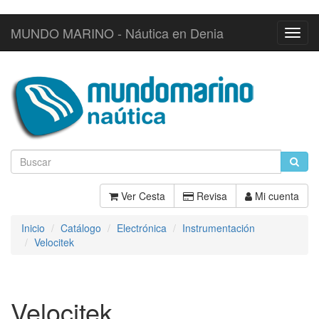
MUNDO MARINO - Náutica en Denia
Toggl
Navig
Ver Cesta
Revisa
Mi cuenta
Inicio
Catálogo
Electrónica
Instrumentación
Velocitek
Velocitek