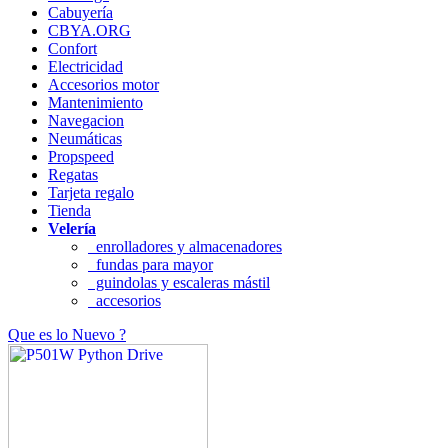
Cabuyería
CBYA.ORG
Confort
Electricidad
Accesorios motor
Mantenimiento
Navegacion
Neumáticas
Propspeed
Regatas
Tarjeta regalo
Tienda
Velería
enrolladores y almacenadores
fundas para mayor
guindolas y escaleras mástil
accesorios
Que es lo Nuevo ?