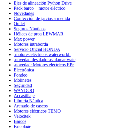
Ejes de alineación Python Drive
Pack barco + motor eléctrico
Novedades
Confección de jarcias a medida
Outlet
Seguros Náuticos
Hélices de proa LEWMAR
Max power
Motores intraborda
Servicio Oficial HONDA
-motores eléctricos waterworld-
-novedad desaladoras alamar wate
-novedad: Motores eléctricos EPr
Electrónica
Fondeo
Molinetes
Seguridad
WAYDOO
Accastillaje
Librería Náutica
Arenado de cascos
Motores eléctricos TEMO
Velocitek
Barcos
Bricolage