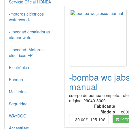
Servicio Oficial HONDA
-motores eléctricos
waterworld-
-novedad desaladoras
alamar wate
-novedad: Motores
eléctricos EPr
Electrónica
-bomba wc jab
Fondeo
manual
Molinetes
cuerpo de bomba completo. refe
original:29040-3000…
Seguridad
Fabricante
Modelo
e60
WAYDOO
Compr
139.00€
125.10€
Accastillaje