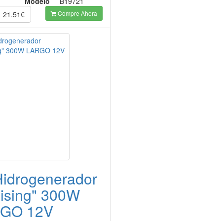
Modelo
B19721
Compre Ahora
21.51€
Hidrogenerador
uising" 300W
GO 12V