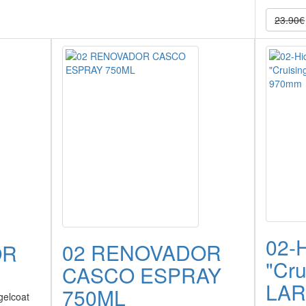
23.90€
02-
02 RENOVADOR
OR
"Cr
CASCO ESPRAY
LAR
750ML
 gelcoat