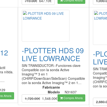
Compre Ahora
719.00€
647.10€
1,090.
-PLOTTER HDS 09
12
-PL
LIVE LOWRANCE
LIV
SIN TRANSDUCTOR--Funciones clave
ctil
SIN TRA
Compatible con la sonda Active
ra nítida.
Compatib
Imaging™ 3 en 1
Imaging™
(CHIRP/DownScan/SideScan) Compatible
n.…
(CHIRP/
con la sonda Active Imaging™ 2 en 1…
con la s
Fabricante
129
Modelo
N31637
e Ahora
Compre Ahora
1,720.00€
1,548.00€
2,880.