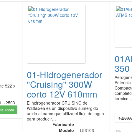
01
350
01-Hidrogenerador
Aerogene
"Cruising" 300W
Potencia
te 522 x
Compacto,
corto 12V 610mm
completo
térmico,
11-2503
El hidrogenerador CRUISING de
Watt&Sea es un dispositivo sumergido
e Ahora
unido al barco que utiliza el flujo del agua
1,230.
para producir…
Fabricante
Modelo
L53103