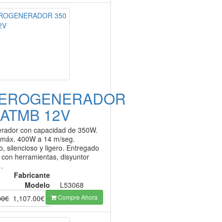
AEROGENERADOR
 ATMB 12V
rador con capacidad de 350W.
 máx. 400W a 14 m/seg.
 silencioso y ligero. Entregado
 con herramientas, disyuntor
…
Fabricante
Modelo
L53068
Compre Ahora
00€
1,107.00€