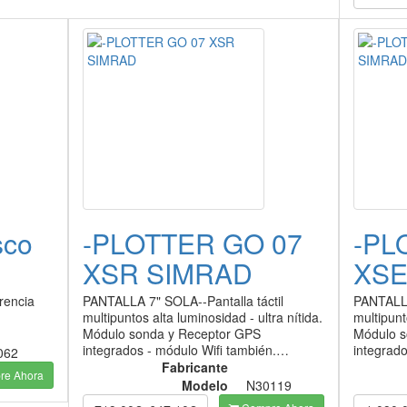
sco
-PLOTTER GO 07
-PL
XSR SIMRAD
XSE
rencia
PANTALLA 7" SOLA--Pantalla táctil
PANTALLA
multipuntos alta luminosidad - ultra nítida.
multipunt
Módulo sonda y Receptor GPS
Módulo s
integrados - módulo Wifi también.…
integrad
062
Fabricante
e Ahora
Modelo
N30119