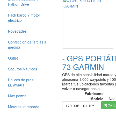
Python Drive
Pack barco + motor
eléctrico
Novedades
Confección de jarcias a
medida
- GPS PORTÁT
Outlet
73 GARMIN
Seguros Náuticos
GPS de alta sensibilidad marca 
almacena 1.000 waypoints y 100
Hélices de proa
Marca tus ubicaciones favoritas 
LEWMAR
volver a navegar hasta…
Fabricante
Max power
Modelo
N38
Compr
179.00€
161.10€
Motores intraborda