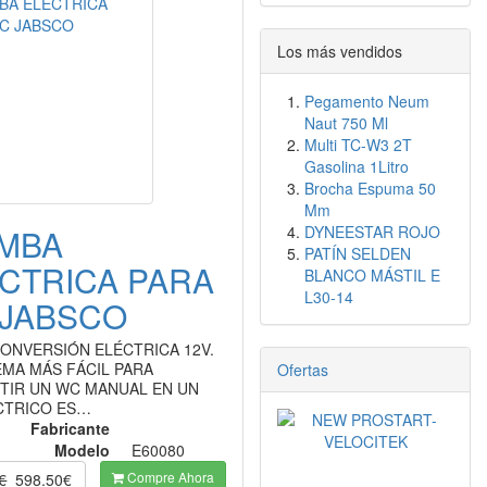
Los más vendidos
Pegamento Neum
Naut 750 Ml
Multi TC-W3 2T
Gasolina 1Litro
Brocha Espuma 50
Mm
MBA
DYNEESTAR ROJO
PATÍN SELDEN
CTRICA PARA
BLANCO MÁSTIL E
L30-14
JABSCO
CONVERSIÓN ELÉCTRICA 12V.
EMA MÁS FÁCIL PARA
Ofertas
TIR UN WC MANUAL EN UN
CTRICO ES…
Fabricante
Modelo
E60080
Compre Ahora
€
598.50€