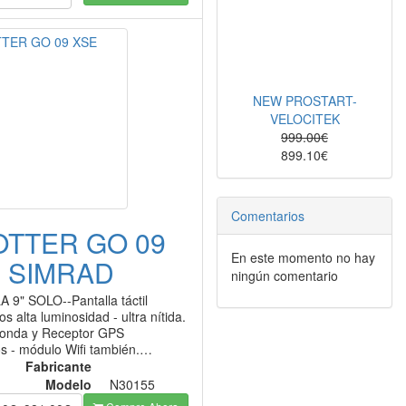
NEW PROSTART-
VELOCITEK
999.00€
899.10€
Comentarios
OTTER GO 09
En este momento no hay
 SIMRAD
ningún comentario
 9" SOLO--Pantalla táctil
os alta luminosidad - ultra nítida.
onda y Receptor GPS
os - módulo Wifi también.…
Fabricante
Modelo
N30155