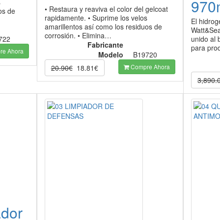
97
s
• Restaura y reaviva el color del gelcoat
os de
rapidamente. • Suprime los velos
El hidro
amarillentos así como los residuos de
Watt&Sea
corrosión. • Elimina…
722
unido al 
Fabricante
para pro
e Ahora
Modelo
B19720
Compre Ahora
20.90€
18.81€
3,890.
ador