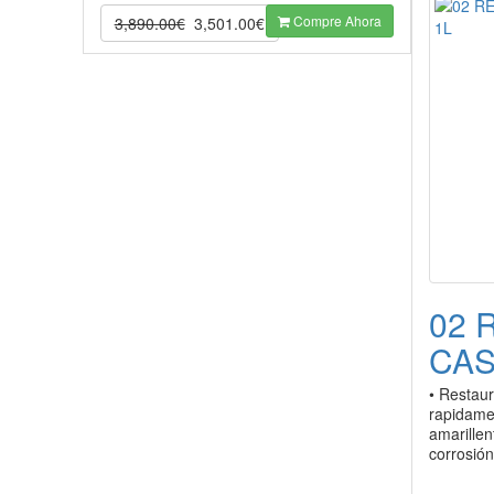
Compre Ahora
3,890.00€
3,501.00€
02 
CAS
• Restaur
rapidame
amarillen
corrosión