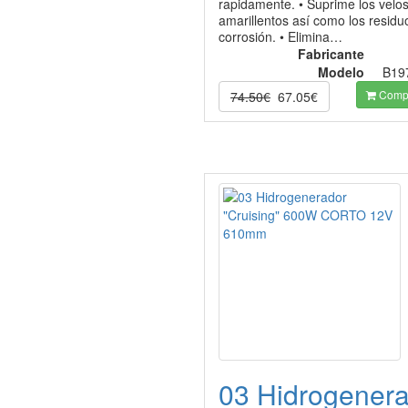
rapidamente. • Suprime los velo
amarillentos así como los residu
corrosión. • Elimina…
Fabricante
Modelo
B19
Compr
74.50€
67.05€
03 Hidrogener