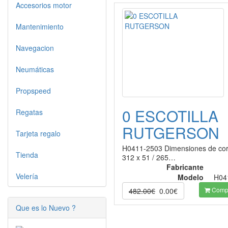
Accesorios motor
Mantenimiento
Navegacion
Neumáticas
Propspeed
0 ESCOTILLA
Regatas
RUTGERSON
Tarjeta regalo
H0411-2503 Dimensiones de cor
Tienda
312 x 51 / 265…
Fabricante
Velería
Modelo
H04
Compr
482.00€
0.00€
Que es lo Nuevo ?