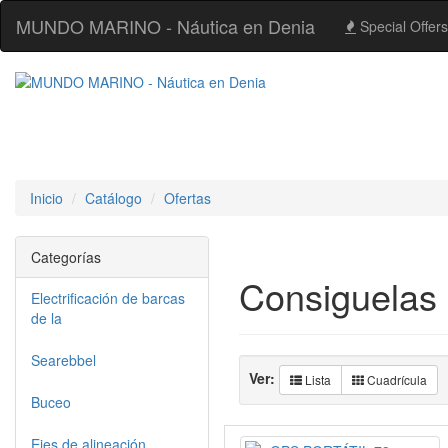
MUNDO MARINO - Náutica en Denia
Special Offers
Inicio
Catálogo
Ofertas
Categorías
Consiguelas 
Electrificación de barcas
de la
Searebbel
Ver:
Lista
Cuadrícula
Buceo
Ejes de alineación