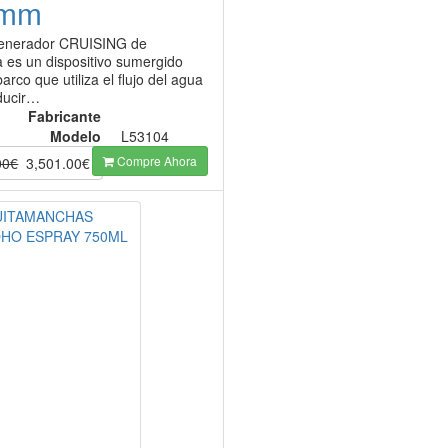
0mm
generador CRUISING de
 es un dispositivo sumergido
barco que utiliza el flujo del agua
ducir…
Fabricante
Modelo
L53104
Compre Ahora
00€
3,501.00€