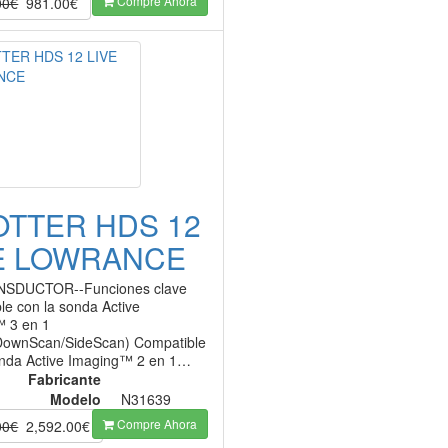
Compre Ahora
00€
981.00€
OTTER HDS 12
E LOWRANCE
NSDUCTOR--Funciones clave
le con la sonda Active
 3 en 1
DownScan/SideScan) Compatible
onda Active Imaging™ 2 en 1…
Fabricante
Modelo
N31639
Compre Ahora
00€
2,592.00€