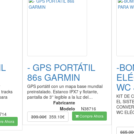
IL
- GPS PORTÁTIL
-BO
86s GARMIN
ELÉ
WC 
y
GPS portátil con un mapa base mundial
 tracks
preinstalado. Estanco IPX7 y flotante,
KIT DE 
para
pantalla de 3'' legible a la luz del…
EL SIST
Fabricante
CONVER
Modelo
N38716
WC ELÉ
714
Compre Ahora
399.00€
359.10€
e Ahora
665.00