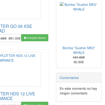
TTER GO 09 XSE
AD
Compre Ahora
.00€
981.00€
Bomba "Gusher MK3"
WHALE
101.00€
90.90€
Comentarios
En este momento no hay
TTER HDS 12 LIVE
ningún comentario
RANCE