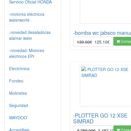
Servicio Oficial HONDA
-motores eléctricos
waterworld-
-bomba wc jabsco manu
-novedad desaladoras
alamar wate
Compr
139.00€
125.10€
-novedad: Motores
eléctricos EPr
Electrónica
Fondeo
Molinetes
Seguridad
-PLOTTER GO 12 XSE
WAYDOO
SIMRAD
Accastillaje
Compr
2,759.00€
2,483.10€