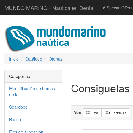
MUNDO MARINO - Náutica en Denia
Special Offers
Inicio
Catálogo
Ofertas
Categorías
Consiguelas 
Electrificación de barcas
de la
Searebbel
Ver:
Lista
Cuadrícula
Buceo
Ejes de alineación