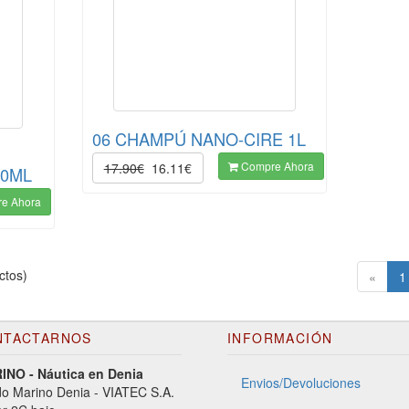
06 CHAMPÚ NANO-CIRE 1L
Compre Ahora
17.90€
16.11€
50ML
e Ahora
ctos)
«
1
NTACTARNOS
INFORMACIÓN
NO - Náutica en Denia
Envios/Devoluciones
o Marino Denia - VIATEC S.A.