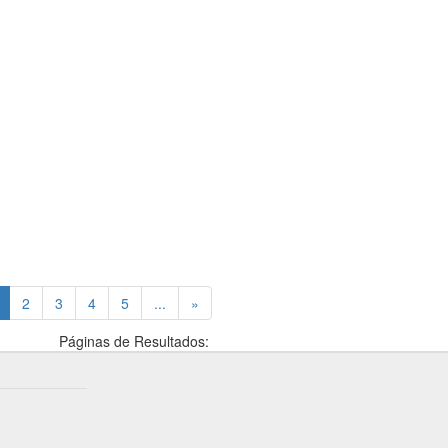
(current)
2
3
4
5
...
»
Páginas de Resultados: