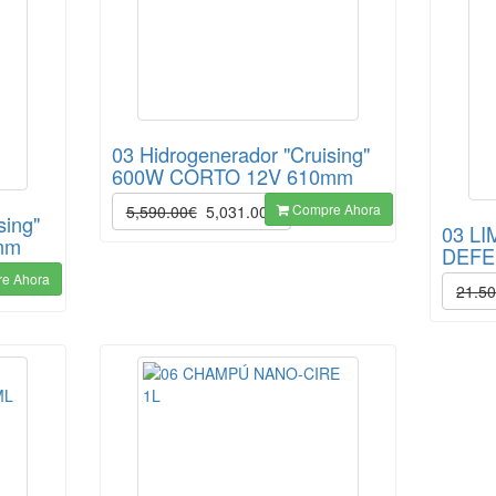
03 Hidrogenerador "Cruising"
600W CORTO 12V 610mm
Compre Ahora
5,590.00€
5,031.00€
sing"
03 L
mm
DEFE
e Ahora
21.5