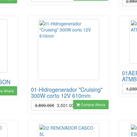
2,880
01AE
ATMB
RSON
01-Hidrogenerador "Cruising"
1,230
e Ahora
300W corto 12V 610mm
Compre Ahora
3,890.00€
3,501.00€