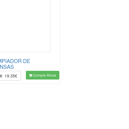
IMPIADOR DE
NSAS
Compre Ahora
0€
19.35€