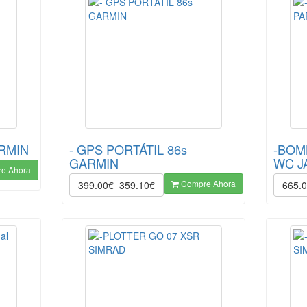
ARMIN
- GPS PORTÁTIL 86s
-BOM
GARMIN
WC J
e Ahora
Compre Ahora
399.00€
359.10€
665.