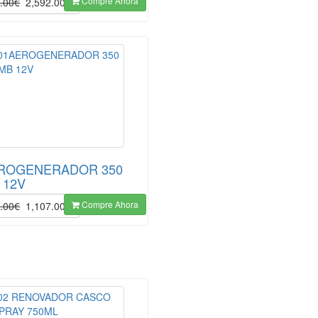
Compre Ahora
.00€
2,592.00€
ROGENERADOR 350
 12V
Compre Ahora
.00€
1,107.00€