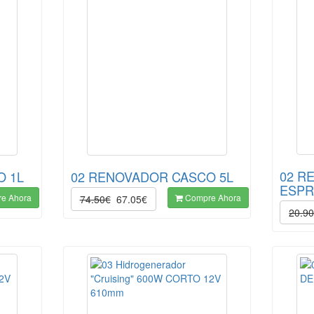
02 R
O 1L
02 RENOVADOR CASCO 5L
ESPR
e Ahora
Compre Ahora
74.50€
67.05€
20.9