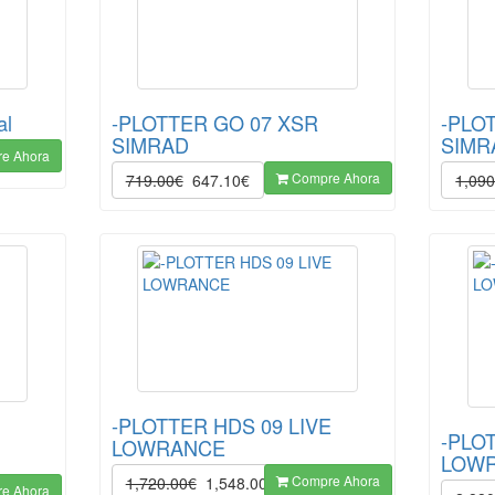
al
-PLOTTER GO 07 XSR
-PLO
SIMRAD
SIMR
e Ahora
Compre Ahora
719.00€
647.10€
1,090
-PLOTTER HDS 09 LIVE
-PLO
LOWRANCE
LOW
Compre Ahora
1,720.00€
1,548.00€
e Ahora