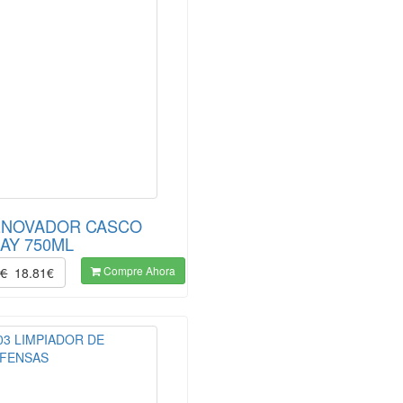
ENOVADOR CASCO
AY 750ML
Compre Ahora
0€
18.81€