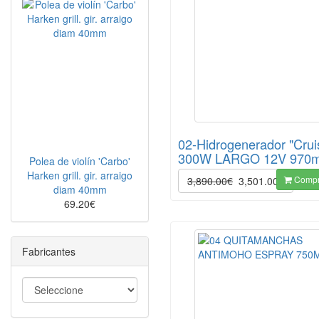
02-Hidrogenerador "Crui
300W LARGO 12V 970
Polea de violín 'Carbo'
Harken grill. gir. arraigo
Compr
3,890.00€
3,501.00€
diam 40mm
69.20€
Fabricantes