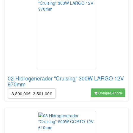
02-Hidrogenerador "Cruising" 300W LARGO 12V
970mm
Compre Ahora
3,890.00€
3,501.00€