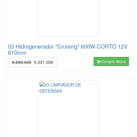
03 Hidrogenerador "Cruising" 600W CORTO 12V
610mm
Compre Ahora
5,590.00€
5,031.00€