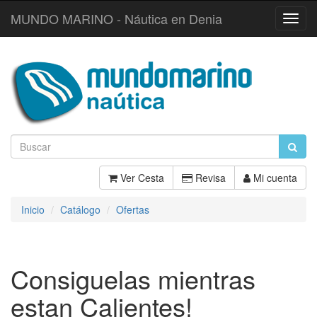
MUNDO MARINO - Náutica en Denia
Toggl
Navig
Ver Cesta
Revisa
Mi cuenta
Inicio
Catálogo
Ofertas
Consiguelas mientras
estan Calientes!