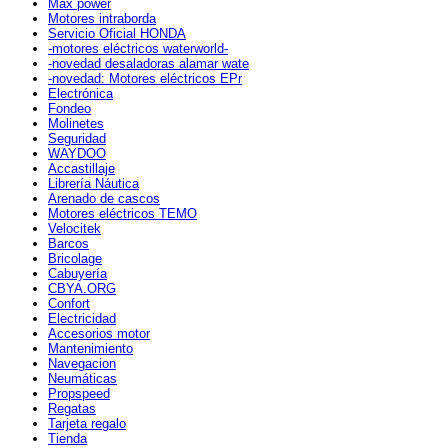
Max power
Motores intraborda
Servicio Oficial HONDA
-motores eléctricos waterworld-
-novedad desaladoras alamar wate
-novedad: Motores eléctricos EPr
Electrónica
Fondeo
Molinetes
Seguridad
WAYDOO
Accastillaje
Librería Náutica
Arenado de cascos
Motores eléctricos TEMO
Velocitek
Barcos
Bricolage
Cabuyería
CBYA.ORG
Confort
Electricidad
Accesorios motor
Mantenimiento
Navegacion
Neumáticas
Propspeed
Regatas
Tarjeta regalo
Tienda