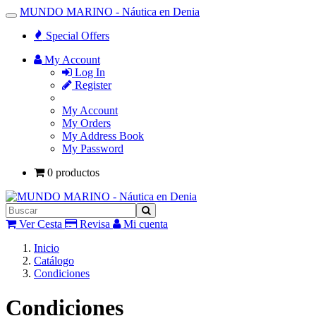
MUNDO MARINO - Náutica en Denia
Toggle
Navigation
Special Offers
My Account
Log In
Register
My Account
My Orders
My Address Book
My Password
0 productos
Ver Cesta
Revisa
Mi cuenta
Inicio
Catálogo
Condiciones
Condiciones