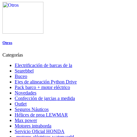
Otros
Categorías
Electrificación de barcas de la
Searebbel
Buceo
Ejes de alineación Python Drive
Pack barco + motor eléctrico
Novedades
Confección de jarcias a medida
Outlet
Seguros Náuticos
Hélices de proa LEWMAR
Max power
Motores intraborda
Servicio Oficial HONDA
-motores eléctricos waterworld-