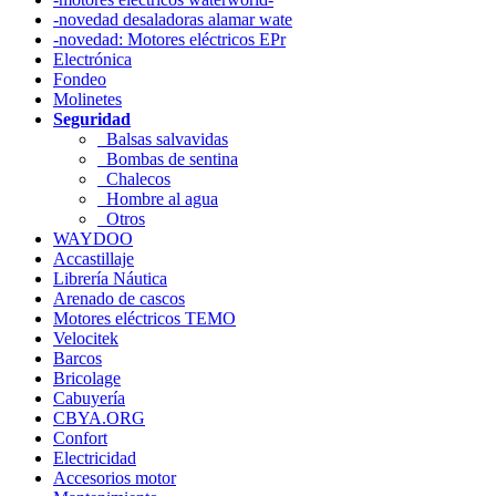
-novedad desaladoras alamar wate
-novedad: Motores eléctricos EPr
Electrónica
Fondeo
Molinetes
Seguridad
Balsas salvavidas
Bombas de sentina
Chalecos
Hombre al agua
Otros
WAYDOO
Accastillaje
Librería Náutica
Arenado de cascos
Motores eléctricos TEMO
Velocitek
Barcos
Bricolage
Cabuyería
CBYA.ORG
Confort
Electricidad
Accesorios motor