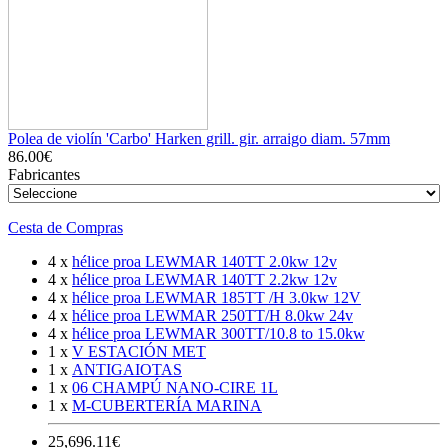
Polea de violín 'Carbo' Harken grill. gir. arraigo diam. 57mm
86.00€
Fabricantes
Cesta de Compras
4 x
hélice proa LEWMAR 140TT 2.0kw 12v
4 x
hélice proa LEWMAR 140TT 2.2kw 12v
4 x
hélice proa LEWMAR 185TT /H 3.0kw 12V
4 x
hélice proa LEWMAR 250TT/H 8.0kw 24v
4 x
hélice proa LEWMAR 300TT/10.8 to 15.0kw
1 x
V ESTACIÓN MET
1 x
ANTIGAIOTAS
1 x
06 CHAMPÚ NANO-CIRE 1L
1 x
M-CUBERTERÍA MARINA
25,696.11€