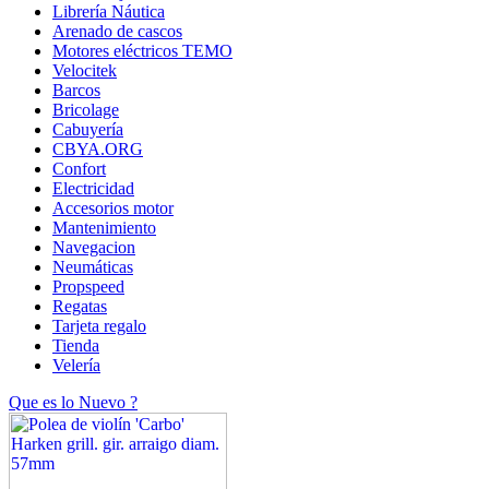
Librería Náutica
Arenado de cascos
Motores eléctricos TEMO
Velocitek
Barcos
Bricolage
Cabuyería
CBYA.ORG
Confort
Electricidad
Accesorios motor
Mantenimiento
Navegacion
Neumáticas
Propspeed
Regatas
Tarjeta regalo
Tienda
Velería
Que es lo Nuevo ?