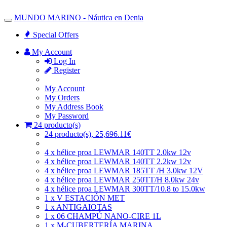
MUNDO MARINO - Náutica en Denia
Toggle
Navigation
Special Offers
My Account
Log In
Register
My Account
My Orders
My Address Book
My Password
24 producto(s)
24 producto(s), 25,696.11€
4 x hélice proa LEWMAR 140TT 2.0kw 12v
4 x hélice proa LEWMAR 140TT 2.2kw 12v
4 x hélice proa LEWMAR 185TT /H 3.0kw 12V
4 x hélice proa LEWMAR 250TT/H 8.0kw 24v
4 x hélice proa LEWMAR 300TT/10.8 to 15.0kw
1 x V ESTACIÓN MET
1 x ANTIGAIOTAS
1 x 06 CHAMPÚ NANO-CIRE 1L
1 x M-CUBERTERÍA MARINA