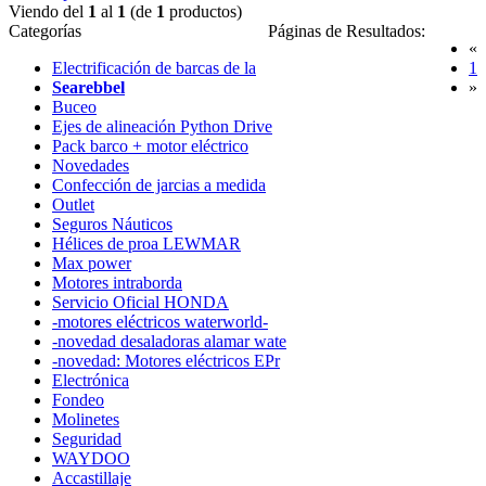
Viendo del
1
al
1
(de
1
productos)
Categorías
Páginas de Resultados:
«
(
Electrificación de barcas de la
1
Searebbel
»
Buceo
Ejes de alineación Python Drive
Pack barco + motor eléctrico
Novedades
Confección de jarcias a medida
Outlet
Seguros Náuticos
Hélices de proa LEWMAR
Max power
Motores intraborda
Servicio Oficial HONDA
-motores eléctricos waterworld-
-novedad desaladoras alamar wate
-novedad: Motores eléctricos EPr
Electrónica
Fondeo
Molinetes
Seguridad
WAYDOO
Accastillaje