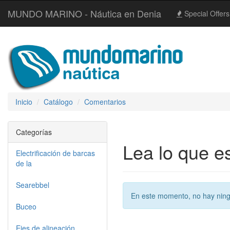
MUNDO MARINO - Náutica en Denia
Special Offers
Inicio
Catálogo
Comentarios
Categorías
Lea lo que e
Electrificación de barcas
de la
Searebbel
En este momento, no hay ning
Buceo
Ejes de alineación