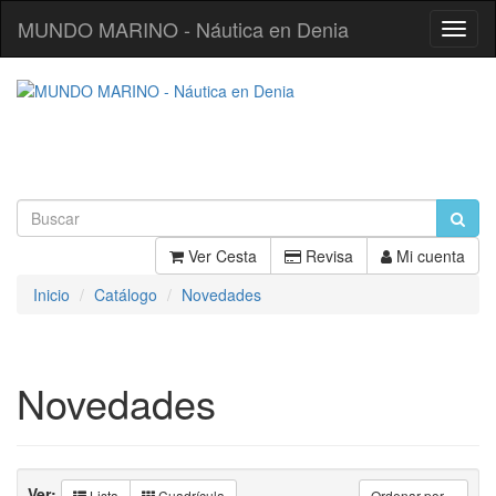
MUNDO MARINO - Náutica en Denia
Toggl
Navig
Ver Cesta
Revisa
Mi cuenta
Inicio
Catálogo
Novedades
Novedades
Ver:
Lista
Cuadrícula
Ordenar por