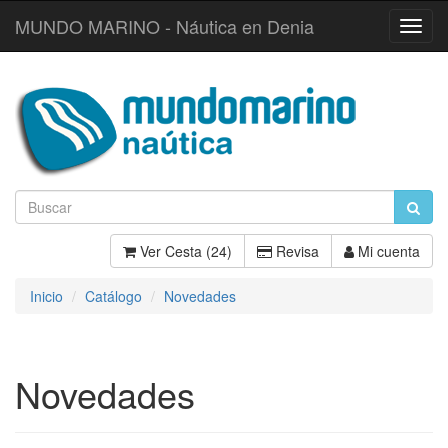
MUNDO MARINO - Náutica en Denia
Toggl
Navig
Ver Cesta (24)
Revisa
Mi cuenta
Inicio
Catálogo
Novedades
Novedades