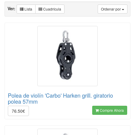
Ver:
Lista
Cuadrícula
Ordenar por
Polea de violín 'Carbo' Harken grill. giratorio
polea 57mm
Compre Ahora
76.50€