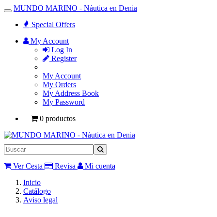
MUNDO MARINO - Náutica en Denia
Toggle
Navigation
Special Offers
My Account
Log In
Register
My Account
My Orders
My Address Book
My Password
0 productos
Ver Cesta
Revisa
Mi cuenta
Inicio
Catálogo
Aviso legal