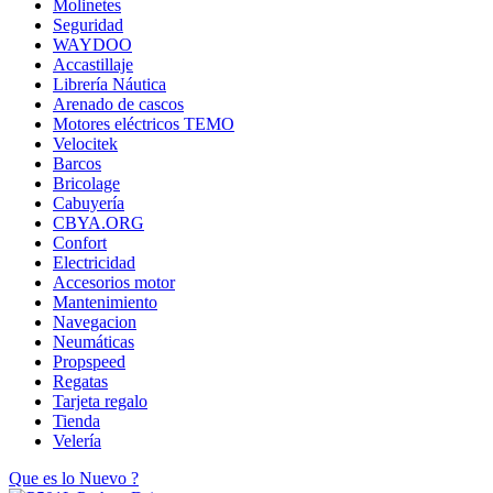
Molinetes
Seguridad
WAYDOO
Accastillaje
Librería Náutica
Arenado de cascos
Motores eléctricos TEMO
Velocitek
Barcos
Bricolage
Cabuyería
CBYA.ORG
Confort
Electricidad
Accesorios motor
Mantenimiento
Navegacion
Neumáticas
Propspeed
Regatas
Tarjeta regalo
Tienda
Velería
Que es lo Nuevo ?