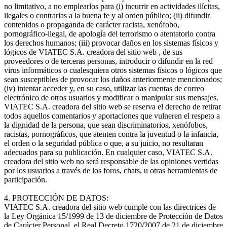
no limitativo, a no emplearlos para (i) incurrir en actividades ilícitas,
ilegales o contrarias a la buena fe y al orden público; (ii) difundir
contenidos o propaganda de carácter racista, xenófobo,
pornográfico-ilegal, de apología del terrorismo o atentatorio contra
los derechos humanos; (iii) provocar daños en los sistemas físicos y
lógicos de VIATEC S.A. creadora del sitio web , de sus
proveedores o de terceras personas, introducir o difundir en la red
virus informáticos o cualesquiera otros sistemas físicos o lógicos que
sean susceptibles de provocar los daños anteriormente mencionados;
(iv) intentar acceder y, en su caso, utilizar las cuentas de correo
electrónico de otros usuarios y modificar o manipular sus mensajes.
VIATEC S.A. creadora del sitio web se reserva el derecho de retirar
todos aquellos comentarios y aportaciones que vulneren el respeto a
la dignidad de la persona, que sean discriminatorios, xenófobos,
racistas, pornográficos, que atenten contra la juventud o la infancia,
el orden o la seguridad pública o que, a su juicio, no resultaran
adecuados para su publicación. En cualquier caso, VIATEC S.A.
creadora del sitio web no será responsable de las opiniones vertidas
por los usuarios a través de los foros, chats, u otras herramientas de
participación.
4. PROTECCIÓN DE DATOS:
VIATEC S.A. creadora del sitio web cumple con las directrices de
la Ley Orgánica 15/1999 de 13 de diciembre de Protección de Datos
de Carácter Personal, el Real Decreto 1720/2007 de 21 de diciembre