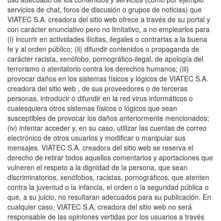
servicios de chat, foros de discusión o grupos de noticias) que
VIATEC S.A. creadora del sitio web ofrece a través de su portal y
con carácter enunciativo pero no limitativo, a no emplearlos para
(i) incurrir en actividades ilícitas, ilegales o contrarias a la buena
fe y al orden público; (ii) difundir contenidos o propaganda de
carácter racista, xenófobo, pornográfico-ilegal, de apología del
terrorismo o atentatorio contra los derechos humanos; (iii)
provocar daños en los sistemas físicos y lógicos de VIATEC S.A.
creadora del sitio web , de sus proveedores o de terceras
personas, introducir o difundir en la red virus informáticos o
cualesquiera otros sistemas físicos o lógicos que sean
susceptibles de provocar los daños anteriormente mencionados;
(iv) intentar acceder y, en su caso, utilizar las cuentas de correo
electrónico de otros usuarios y modificar o manipular sus
mensajes. VIATEC S.A. creadora del sitio web se reserva el
derecho de retirar todos aquellos comentarios y aportaciones que
vulneren el respeto a la dignidad de la persona, que sean
discriminatorios, xenófobos, racistas, pornográficos, que atenten
contra la juventud o la infancia, el orden o la seguridad pública o
que, a su juicio, no resultaran adecuados para su publicación. En
cualquier caso, VIATEC S.A. creadora del sitio web no será
responsable de las opiniones vertidas por los usuarios a través