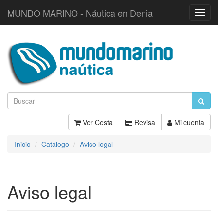
MUNDO MARINO - Náutica en Denia
Toggl
Navig
Ver Cesta
Revisa
Mi cuenta
Inicio
Catálogo
Aviso legal
Aviso legal