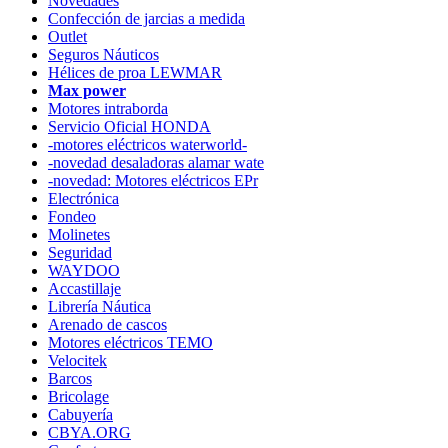
Novedades
Confección de jarcias a medida
Outlet
Seguros Náuticos
Hélices de proa LEWMAR
Max power
Motores intraborda
Servicio Oficial HONDA
-motores eléctricos waterworld-
-novedad desaladoras alamar wate
-novedad: Motores eléctricos EPr
Electrónica
Fondeo
Molinetes
Seguridad
WAYDOO
Accastillaje
Librería Náutica
Arenado de cascos
Motores eléctricos TEMO
Velocitek
Barcos
Bricolage
Cabuyería
CBYA.ORG