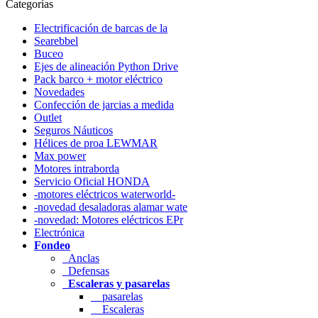
Categorías
Electrificación de barcas de la
Searebbel
Buceo
Ejes de alineación Python Drive
Pack barco + motor eléctrico
Novedades
Confección de jarcias a medida
Outlet
Seguros Náuticos
Hélices de proa LEWMAR
Max power
Motores intraborda
Servicio Oficial HONDA
-motores eléctricos waterworld-
-novedad desaladoras alamar wate
-novedad: Motores eléctricos EPr
Electrónica
Fondeo
Anclas
Defensas
Escaleras y pasarelas
pasarelas
Escaleras