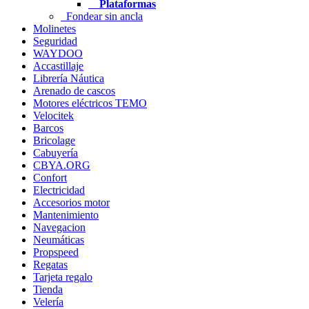
Plataformas
Fondear sin ancla
Molinetes
Seguridad
WAYDOO
Accastillaje
Librería Náutica
Arenado de cascos
Motores eléctricos TEMO
Velocitek
Barcos
Bricolage
Cabuyería
CBYA.ORG
Confort
Electricidad
Accesorios motor
Mantenimiento
Navegacion
Neumáticas
Propspeed
Regatas
Tarjeta regalo
Tienda
Velería