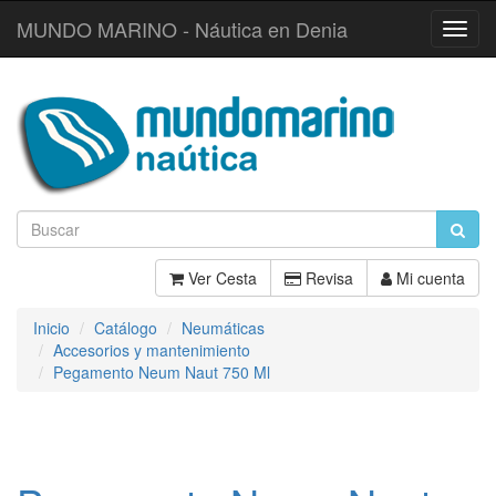
MUNDO MARINO - Náutica en Denia
Toggl
Navig
Ver Cesta
Revisa
Mi cuenta
Inicio
Catálogo
Neumáticas
Accesorios y mantenimiento
Pegamento Neum Naut 750 Ml