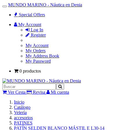
MUNDO MARINO - Náutica en Denia
Toggle
Navigation
Special Offers
My Account
Log In
Register
My Account
My Orders
My Address Book
My Password
0 productos
Ver Cesta
Revisa
Mi cuenta
Inicio
Catálogo
Velería
accesorios
PATINES
PATÍN SELDEN BLANCO MÁSTIL E L30-14