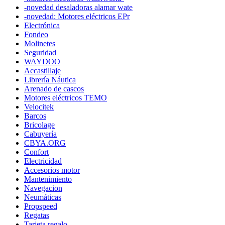
-novedad desaladoras alamar wate
-novedad: Motores eléctricos EPr
Electrónica
Fondeo
Molinetes
Seguridad
WAYDOO
Accastillaje
Librería Náutica
Arenado de cascos
Motores eléctricos TEMO
Velocitek
Barcos
Bricolage
Cabuyería
CBYA.ORG
Confort
Electricidad
Accesorios motor
Mantenimiento
Navegacion
Neumáticas
Propspeed
Regatas
Tarjeta regalo