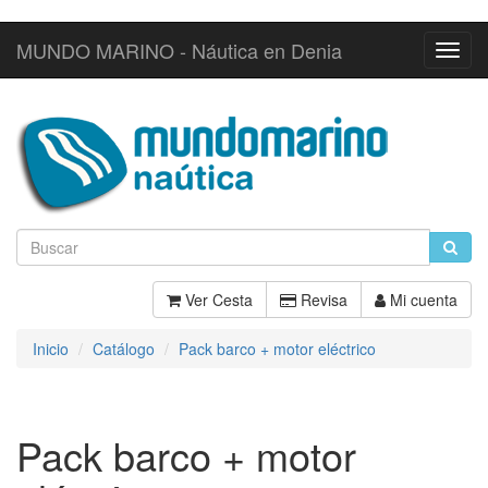
MUNDO MARINO - Náutica en Denia
Toggl
Navig
Ver Cesta
Revisa
Mi cuenta
Inicio
Catálogo
Pack barco + motor eléctrico
Pack barco + motor