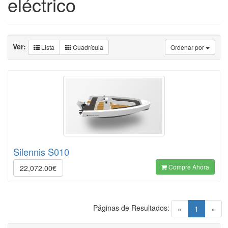
eléctrico
Ver:
Lista
Cuadrícula
Ordenar por
Silennis S010
Compre Ahora
22,072.00€
Páginas de Resultados:
(current)
«
1
»