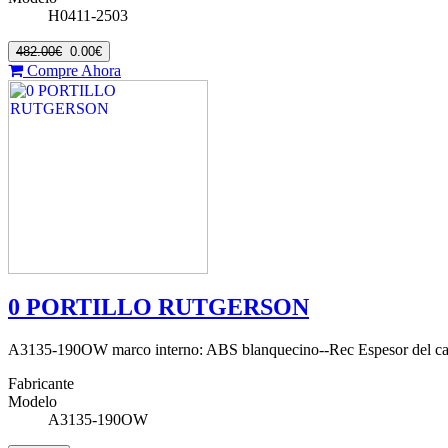
H0411-2503
482.00€
0.00€
Compre Ahora
0 PORTILLO RUTGERSON
A3135-190OW marco interno: ABS blanquecino--Rec Espesor del ca
Fabricante
Modelo
A3135-190OW