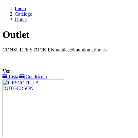
Inicio
Catálogo
Outlet
Outlet
CONSULTE STOCK EN nautica@mundomarino.es
Ver:
Lista
Cuadrícula