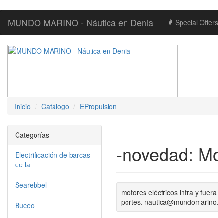
MUNDO MARINO - Náutica en Denia
Special Offers
Inicio
Catálogo
EPropulsion
Categorías
-novedad: Mo
Electrificación de barcas
de la
Searebbel
motores eléctricos intra y fuera
portes. nautica@mundomarino
Buceo