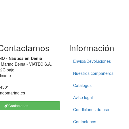
ontactarnos
Información
 - Náutica en Denia
Envios/Devoluciones
Marino Denia - VIATEC S.A.
 2C bajo
Nuestros compañeros
icante
1
Catálogos
84501
ndomarino.es
Aviso legal
Contactenos
Condiciones de uso
Contactenos