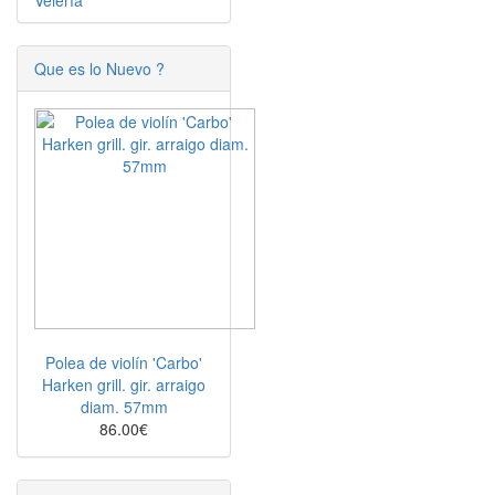
Velería
Que es lo Nuevo ?
Polea de violín 'Carbo'
Harken grill. gir. arraigo
diam. 57mm
86.00€