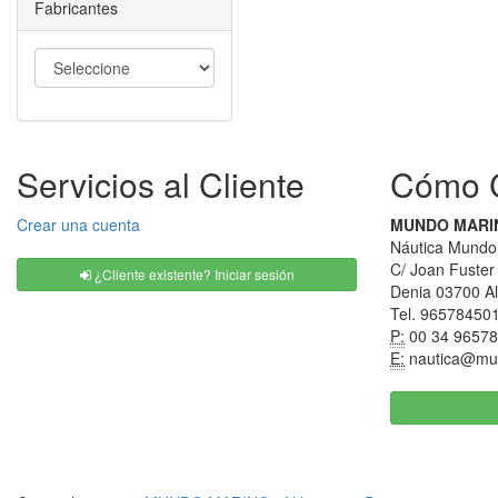
Fabricantes
Servicios al Cliente
Cómo C
Crear una cuenta
MUNDO MARINO
Náutica Mundo 
C/ Joan Fuster
¿Cliente existente? Iniciar sesión
Denia 03700 Al
Tel. 96578450
P:
00 34 9657
E:
nautica@mu