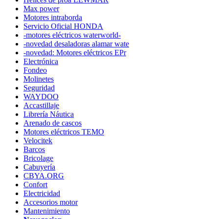
Max power
Motores intraborda
Servicio Oficial HONDA
-motores eléctricos waterworld-
-novedad desaladoras alamar wate
-novedad: Motores eléctricos EPr
Electrónica
Fondeo
Molinetes
Seguridad
WAYDOO
Accastillaje
Librería Náutica
Arenado de cascos
Motores eléctricos TEMO
Velocitek
Barcos
Bricolage
Cabuyería
CBYA.ORG
Confort
Electricidad
Accesorios motor
Mantenimiento