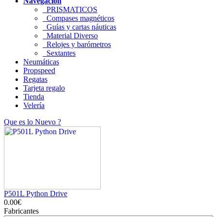
Navegacion
PRISMATICOS
Compases magnéticos
Guías y cartas náuticas
Material Diverso
Relojes y barómetros
Sextantes
Neumáticas
Propspeed
Regatas
Tarjeta regalo
Tienda
Velería
Que es lo Nuevo ?
P501L Python Drive
0.00€
Fabricantes