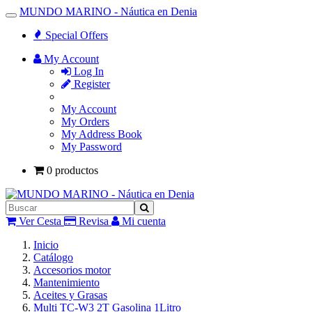
MUNDO MARINO - Náutica en Denia
Toggle
Navigation
Special Offers
My Account
Log In
Register
My Account
My Orders
My Address Book
My Password
0 productos
Ver Cesta
Revisa
Mi cuenta
Inicio
Catálogo
Accesorios motor
Mantenimiento
Aceites y Grasas
Multi TC-W3 2T Gasolina 1Litro