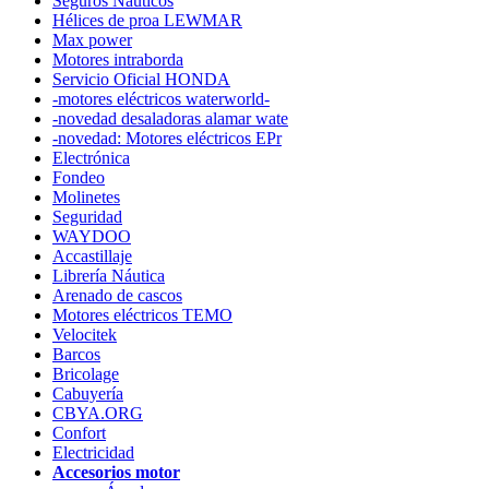
Seguros Náuticos
Hélices de proa LEWMAR
Max power
Motores intraborda
Servicio Oficial HONDA
-motores eléctricos waterworld-
-novedad desaladoras alamar wate
-novedad: Motores eléctricos EPr
Electrónica
Fondeo
Molinetes
Seguridad
WAYDOO
Accastillaje
Librería Náutica
Arenado de cascos
Motores eléctricos TEMO
Velocitek
Barcos
Bricolage
Cabuyería
CBYA.ORG
Confort
Electricidad
Accesorios motor