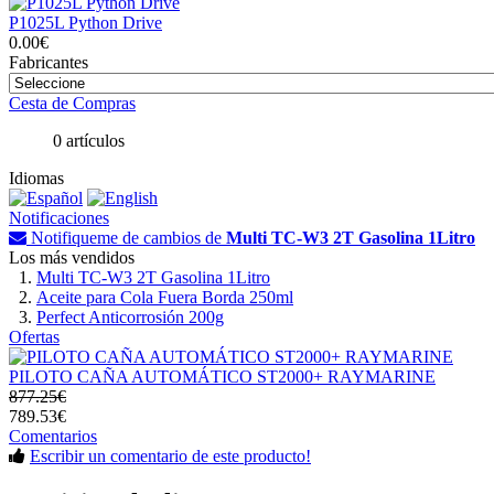
P1025L Python Drive
0.00€
Fabricantes
Cesta de Compras
0 artículos
Idiomas
Notificaciones
Notifiqueme de cambios de
Multi TC-W3 2T Gasolina 1Litro
Los más vendidos
Multi TC-W3 2T Gasolina 1Litro
Aceite para Cola Fuera Borda 250ml
Perfect Anticorrosión 200g
Ofertas
PILOTO CAÑA AUTOMÁTICO ST2000+ RAYMARINE
877.25€
789.53€
Comentarios
Escribir un comentario de este producto!