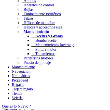
Ánodos
Aparatos de control
Bujías
Equipamiento periférico
Filtros
Hélices de maniobra
Hélices y accesorios ejes
Mantenimiento
Aceites y Grasas
Bomba aceite
Mantenimiento Invernaje
Pintura motor
Tratamientos
Periféricos motores
Puesto de pilotaje
Mantenimiento
Navegacion
Neumáticas
Propspeed
Regatas
Tarjeta regalo
Tienda
Velería
Que es lo Nuevo ?