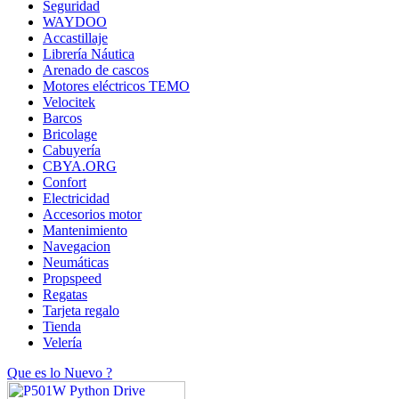
Seguridad
WAYDOO
Accastillaje
Librería Náutica
Arenado de cascos
Motores eléctricos TEMO
Velocitek
Barcos
Bricolage
Cabuyería
CBYA.ORG
Confort
Electricidad
Accesorios motor
Mantenimiento
Navegacion
Neumáticas
Propspeed
Regatas
Tarjeta regalo
Tienda
Velería
Que es lo Nuevo ?