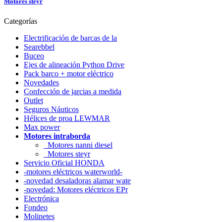
Motores steyr
Categorías
Electrificación de barcas de la
Searebbel
Buceo
Ejes de alineación Python Drive
Pack barco + motor eléctrico
Novedades
Confección de jarcias a medida
Outlet
Seguros Náuticos
Hélices de proa LEWMAR
Max power
Motores intraborda
Motores nanni diesel
Motores steyr
Servicio Oficial HONDA
-motores eléctricos waterworld-
-novedad desaladoras alamar wate
-novedad: Motores eléctricos EPr
Electrónica
Fondeo
Molinetes