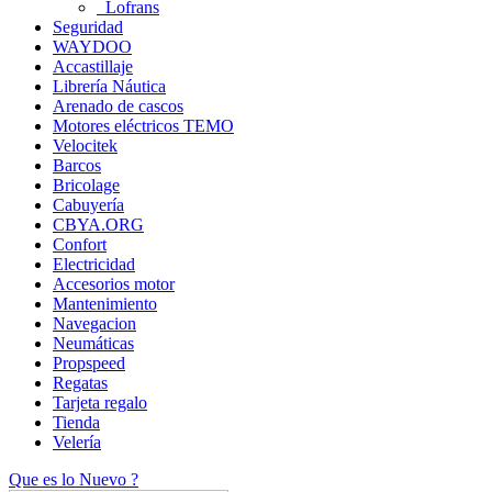
Lofrans
Seguridad
WAYDOO
Accastillaje
Librería Náutica
Arenado de cascos
Motores eléctricos TEMO
Velocitek
Barcos
Bricolage
Cabuyería
CBYA.ORG
Confort
Electricidad
Accesorios motor
Mantenimiento
Navegacion
Neumáticas
Propspeed
Regatas
Tarjeta regalo
Tienda
Velería
Que es lo Nuevo ?