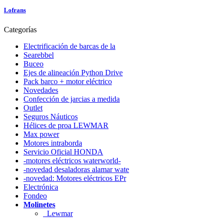
Lofrans
Categorías
Electrificación de barcas de la
Searebbel
Buceo
Ejes de alineación Python Drive
Pack barco + motor eléctrico
Novedades
Confección de jarcias a medida
Outlet
Seguros Náuticos
Hélices de proa LEWMAR
Max power
Motores intraborda
Servicio Oficial HONDA
-motores eléctricos waterworld-
-novedad desaladoras alamar wate
-novedad: Motores eléctricos EPr
Electrónica
Fondeo
Molinetes
Lewmar