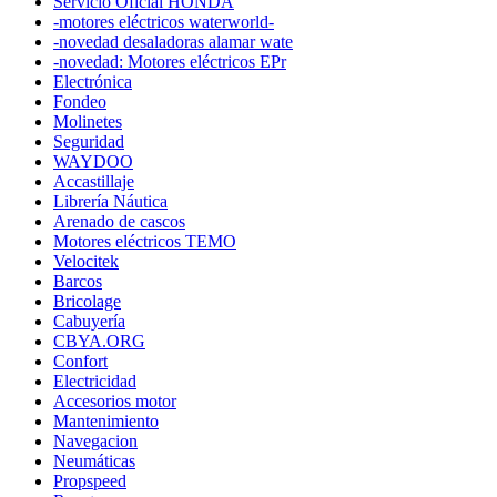
Servicio Oficial HONDA
-motores eléctricos waterworld-
-novedad desaladoras alamar wate
-novedad: Motores eléctricos EPr
Electrónica
Fondeo
Molinetes
Seguridad
WAYDOO
Accastillaje
Librería Náutica
Arenado de cascos
Motores eléctricos TEMO
Velocitek
Barcos
Bricolage
Cabuyería
CBYA.ORG
Confort
Electricidad
Accesorios motor
Mantenimiento
Navegacion
Neumáticas
Propspeed