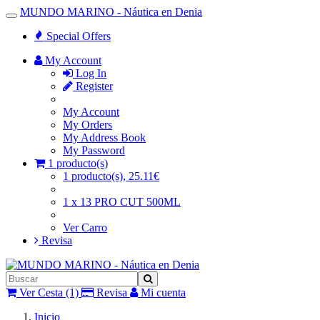
MUNDO MARINO - Náutica en Denia
Toggle
Navigation
Special Offers
My Account
Log In
Register
My Account
My Orders
My Address Book
My Password
1 producto(s)
1 producto(s), 25.11€
1 x 13 PRO CUT 500ML
Ver Carro
Revisa
Ver Cesta (1)
Revisa
Mi cuenta
Inicio