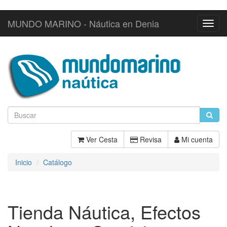
MUNDO MARINO - Náutica en Denia
Toggl
Navig
Ver Cesta
Revisa
Mi cuenta
Inicio
Catálogo
Tienda Náutica, Efectos