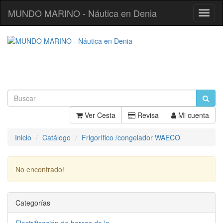
MUNDO MARINO - Náutica en Denia
Toggl
Navig
Ver Cesta
Revisa
Mi cuenta
Inicio
Catálogo
Frigorífico /congelador WAECO
No encontrado!
Continuar
Categorías