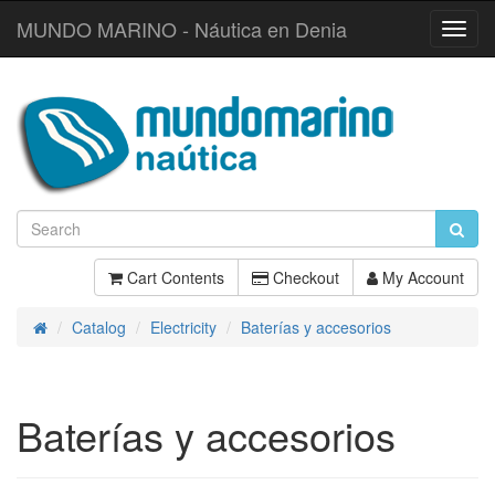
MUNDO MARINO - Náutica en Denia
Toggl
Navig
Cart Contents
Checkout
My Account
Catalog
Electricity
Baterías y accesorios
Home
Baterías y accesorios