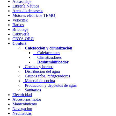
Accastillaje
Librería Náutica
Arenado de cascos
Motores eléctricos TEMO
Velocitek
Barcos
Bricolage
Cabuyería
CBYA.ORG
Confort
Calefacción y climatización
Calefacciones
Climatizadores
Deshumidificador
Cocinas y hornos
Distribución del agua
Grupos fríos, refrigeradores
Material de cocina
Producción y depósitos de agua
Sanitarios
Electricidad
Accesorios motor
Mantenimiento
Navegacion
Neumáticas