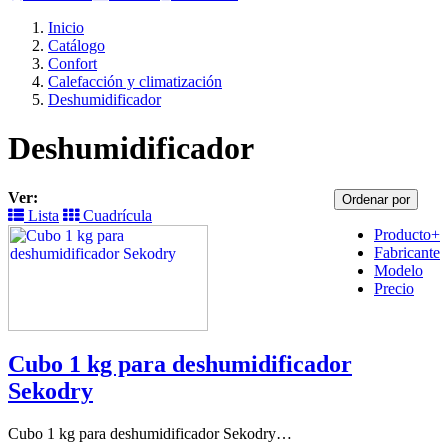
Inicio
Catálogo
Confort
Calefacción y climatización
Deshumidificador
Deshumidificador
Ver:
Ordenar por
Lista
Cuadrícula
Producto+
Fabricante
Modelo
Precio
Cubo 1 kg para deshumidificador
Sekodry
Cubo 1 kg para deshumidificador Sekodry…