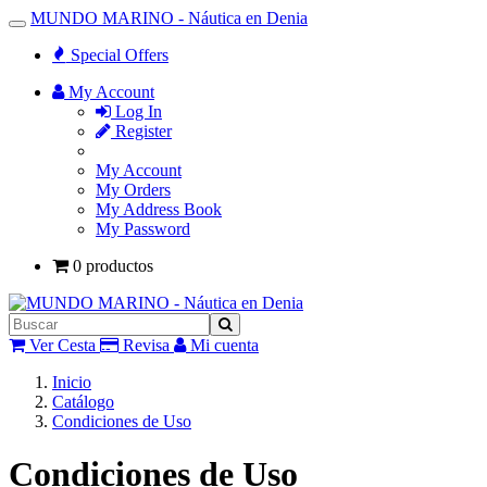
MUNDO MARINO - Náutica en Denia
Toggle
Navigation
Special Offers
My Account
Log In
Register
My Account
My Orders
My Address Book
My Password
0 productos
Ver Cesta
Revisa
Mi cuenta
Inicio
Catálogo
Condiciones de Uso
Condiciones de Uso