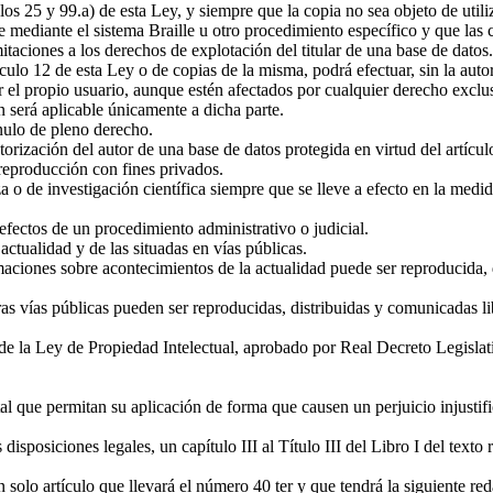
ulos 25 y 99.a) de esta Ley, y siempre que la copia no sea objeto de utiliz
 mediante el sistema Braille u otro procedimiento específico y que las c
mitaciones a los derechos de explotación del titular de una base de datos.
ículo 12 de esta Ley o de copias de la misma, podrá efectuar, sin la auto
or el propio usuario, aunque estén afectados por cualquier derecho exclu
ón será aplicable únicamente a dicha parte.
 nulo de pleno derecho.
autorización del autor de una base de datos protegida en virtud del artíc
reproducción con fines privados.
za o de investigación científica siempre que se lleve a efecto en la medi
 efectos de un procedimiento administrativo o judicial.
actualidad y de las situadas en vías públicas.
rmaciones sobre acontecimientos de la actualidad puede ser reproducida,
ras vías públicas pueden ser reproducidas, distribuidas y comunicadas l
do de la Ley de Propiedad Intelectual, aprobado por Real Decreto Legisla
tal que permitan su aplicación de forma que causen un perjuicio injustif
isposiciones legales, un capítulo III al Título III del Libro I del text
 solo artículo que llevará el número 40 ter y que tendrá la siguiente re