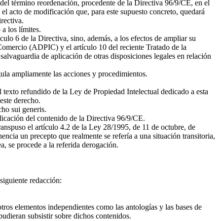
 del término reordenación, procedente de la Directiva 96/9/CE, en el
, el acto de modificación que, para este supuesto concreto, quedará
rectiva.
a los límites.
tículo 6 de la Directiva, sino, además, a los efectos de ampliar su
Comercio (ADPIC) y el artículo 10 del reciente Tratado de la
salvaguardia de aplicación de otras disposiciones legales en relación
egula ampliamente las acciones y procedimientos.
 texto refundido de la Ley de Propiedad Intelectual dedicado a esta
 este derecho.
cho sui generis.
plicación del contenido de la Directiva 96/9/CE.
ranspuso el artículo 4.2 de la Ley 28/1995, de 11 de octubre, de
ncia un precepto que realmente se refería a una situación transitoria,
a, se procede a la referida derogación.
 siguiente redacción:
 otros elementos independientes como las antologías y las bases de
 pudieran subsistir sobre dichos contenidos.