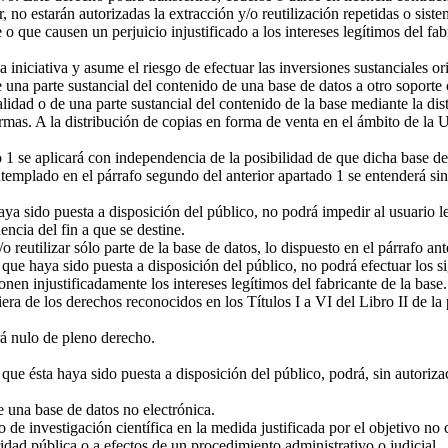
, no estarán autorizadas la extracción y/o reutilización repetidas o sist
 que causen un perjuicio injustificado a los intereses legítimos del fabr
a iniciativa y asume el riesgo de efectuar las inversiones sustanciales o
 una parte sustancial del contenido de una base de datos a otro soporte 
alidad o de una parte sustancial del contenido de la base mediante la dis
ormas. A la distribución de copias en forma de venta en el ámbito de la 
 1 se aplicará con independencia de la posibilidad de que dicha base de
templado en el párrafo segundo del anterior apartado 1 se entenderá sin
aya sido puesta a disposición del público, no podrá impedir al usuario le
ncia del fin a que se destine.
o reutilizar sólo parte de la base de datos, lo dispuesto en el párrafo an
 que haya sido puesta a disposición del público, no podrá efectuar los si
nen injustificadamente los intereses legítimos del fabricante de la base.
era de los derechos reconocidos en los Títulos I a VI del Libro II de la
erá nulo de pleno derecho.
que ésta haya sido puesta a disposición del público, podrá, sin autorizaci
e una base de datos no electrónica.
 de investigación científica en la medida justificada por el objetivo no
idad pública o a efectos de un procedimiento administrativo o judicial.