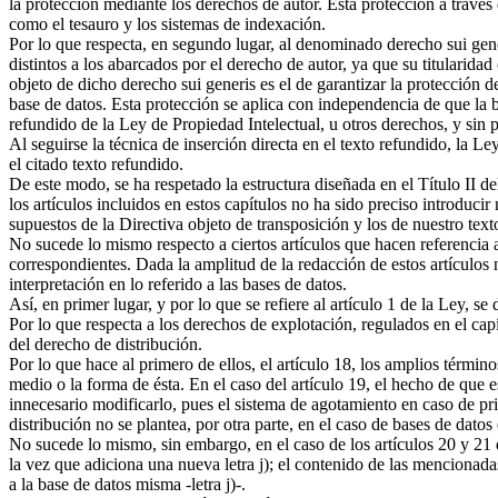
la protección mediante los derechos de autor. Esta protección a través
como el tesauro y los sistemas de indexación.
Por lo que respecta, en segundo lugar, al denominado derecho sui gene
distintos a los abarcados por el derecho de autor, ya que su titularida
objeto de dicho derecho sui generis es el de garantizar la protección d
base de datos. Esta protección se aplica con independencia de que la b
refundido de la Ley de Propiedad Intelectual, u otros derechos, y sin p
Al seguirse la técnica de inserción directa en el texto refundido, la 
el citado texto refundido.
De este modo, se ha respetado la estructura diseñada en el Título II del
los artículos incluidos en estos capítulos no ha sido preciso introducir
supuestos de la Directiva objeto de transposición y los de nuestro text
No sucede lo mismo respecto a ciertos artículos que hacen referencia al
correspondientes. Dada la amplitud de la redacción de estos artículos 
interpretación en lo referido a las bases de datos.
Así, en primer lugar, y por lo que se refiere al artículo 1 de la Ley, s
Por lo que respecta a los derechos de explotación, regulados en el capí
del derecho de distribución.
Por lo que hace al primero de ellos, el artículo 18, los amplios térmi
medio o la forma de ésta. En el caso del artículo 19, el hecho de que 
innecesario modificarlo, pues el sistema de agotamiento en caso de pr
distribución no se plantea, por otra parte, en el caso de bases de datos
No sucede lo mismo, sin embargo, en el caso de los artículos 20 y 21 de
la vez que adiciona una nueva letra j); el contenido de las mencionadas 
a la base de datos misma -letra j)-.