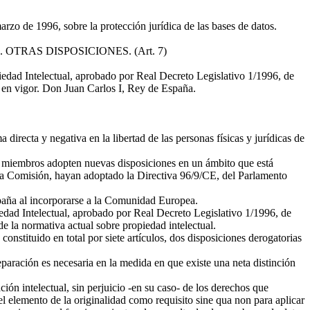
zo de 1996, sobre la protección jurídica de las bases de datos.
. OTRAS DISPOSICIONES. (Art. 7)
d Intelectual, aprobado por Real Decreto Legislativo 1/1996, de
igor. Don Juan Carlos I, Rey de España.
directa y negativa en la libertad de las personas físicas y jurídicas de
dos miembros adopten nuevas disposiciones en un ámbito que está
la Comisión, hayan adoptado la Directiva 96/9/CE, del Parlamento
spaña al incorporarse a la Comunidad Europea.
iedad Intelectual, aprobado por Real Decreto Legislativo 1/1996, de
n de la normativa actual sobre propiedad intelectual.
constituido en total por siete artículos, dos disposiciones derogatorias
separación es necesaria en la medida en que existe una neta distinción
ión intelectual, sin perjuicio -en su caso- de los derechos que
, el elemento de la originalidad como requisito sine qua non para aplicar