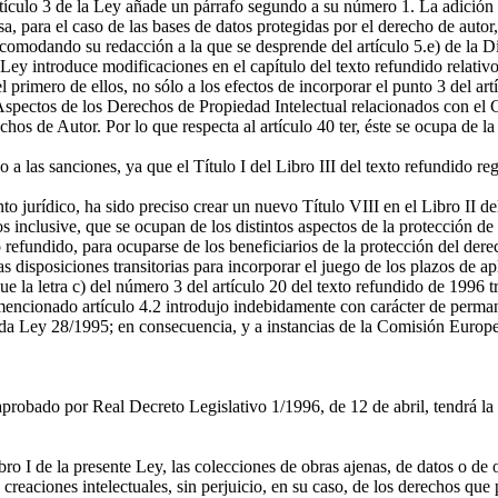
artículo 3 de la Ley añade un párrafo segundo a su número 1. La adición
, para el caso de las bases de datos protegidas por el derecho de autor
omodando su redacción a la que se desprende del artículo 5.e) de la Di
 Ley introduce modificaciones en el capítulo del texto refundido relativo 
el primero de ellos, no sólo a los efectos de incorporar el punto 3 del ar
Aspectos de los Derechos de Propiedad Intelectual relacionados con el 
 de Autor. Por lo que respecta al artículo 40 ter, éste se ocupa de la 
 a las sanciones, ya que el Título I del Libro III del texto refundido r
jurídico, ha sido preciso crear un nuevo Título VIII en el Libro II del
 inclusive, que se ocupan de los distintos aspectos de la protección de
 refundido, para ocuparse de los beneficiarios de la protección del dere
as disposiciones transitorias para incorporar el juego de los plazos de a
ue la letra c) del número 3 del artículo 20 del texto refundido de 1996 t
mencionado artículo 4.2 introdujo indebidamente con carácter de permane
itada Ley 28/1995; en consecuencia, y a instancias de la Comisión Europe
 aprobado por Real Decreto Legislativo 1/1996, de 12 de abril, tendrá la
bro I de la presente Ley, las colecciones de obras ajenas, de datos o de
creaciones intelectuales, sin perjuicio, en su caso, de los derechos que