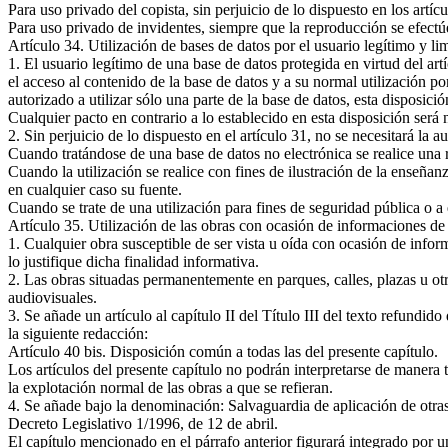
Para uso privado del copista, sin perjuicio de lo dispuesto en los artíc
Para uso privado de invidentes, siempre que la reproducción se efectúe
Artículo 34. Utilización de bases de datos por el usuario legítimo y li
1. El usuario legítimo de una base de datos protegida en virtud del art
el acceso al contenido de la base de datos y a su normal utilización p
autorizado a utilizar sólo una parte de la base de datos, esta disposici
Cualquier pacto en contrario a lo establecido en esta disposición será
2. Sin perjuicio de lo dispuesto en el artículo 31, no se necesitará la 
Cuando tratándose de una base de datos no electrónica se realice una 
Cuando la utilización se realice con fines de ilustración de la enseñan
en cualquier caso su fuente.
Cuando se trate de una utilización para fines de seguridad pública o a
Artículo 35. Utilización de las obras con ocasión de informaciones de 
1. Cualquier obra susceptible de ser vista u oída con ocasión de info
lo justifique dicha finalidad informativa.
2. Las obras situadas permanentemente en parques, calles, plazas u ot
audiovisuales.
3. Se añade un artículo al capítulo II del Título III del texto refundi
la siguiente redacción:
Artículo 40 bis. Disposición común a todas las del presente capítulo.
Los artículos del presente capítulo no podrán interpretarse de manera 
la explotación normal de las obras a que se refieran.
4. Se añade bajo la denominación: Salvaguardia de aplicación de otras d
Decreto Legislativo 1/1996, de 12 de abril.
El capítulo mencionado en el párrafo anterior figurará integrado por un