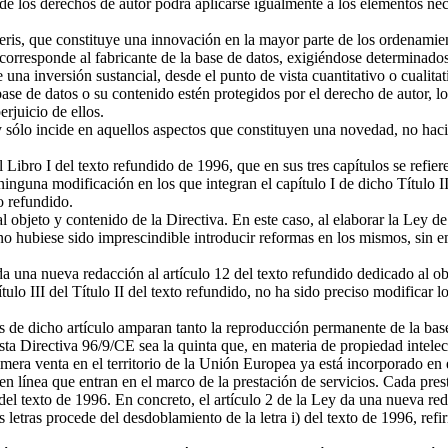
 de los derechos de autor podrá aplicarse igualmente a los elementos ne
ris, que constituye una innovación en la mayor parte de los ordenamient
d corresponde al fabricante de la base de datos, exigiéndose determinado
e una inversión sustancial, desde el punto de vista cuantitativo o cualita
ase de datos o su contenido estén protegidos por el derecho de autor, los
erjuicio de ellos.
Ley sólo incide en aquellos aspectos que constituyen una novedad, no hac
 Libro I del texto refundido de 1996, que en sus tres capítulos se refier
 ninguna modificación en los que integran el capítulo I de dicho Título II,
o refundido.
 objeto y contenido de la Directiva. En este caso, al elaborar la Ley de 
no hubiese sido imprescindible introducir reformas en los mismos, sin emb
e da una nueva redacción al artículo 12 del texto refundido dedicado al ob
tulo III del Título II del texto refundido, no ha sido preciso modificar 
nos de dicho artículo amparan tanto la reproducción permanente de la bas
esta Directiva 96/9/CE sea la quinta que, en materia de propiedad intele
imera venta en el territorio de la Unión Europea ya está incorporado en 
 en línea que entran en el marco de la prestación de servicios. Cada pres
l texto de 1996. En concreto, el artículo 2 de la Ley da una nueva redacc
letras procede del desdoblamiento de la letra i) del texto de 1996, refir