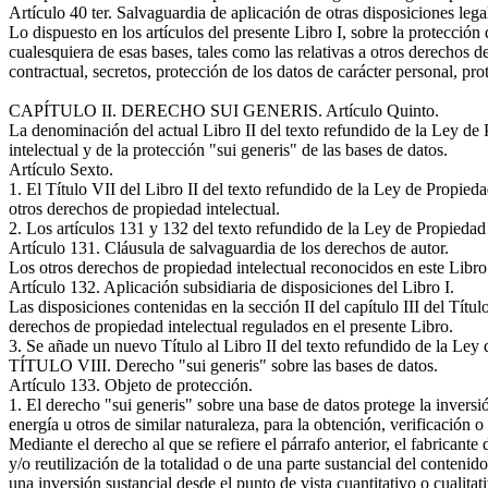
Artículo 40 ter. Salvaguardia de aplicación de otras disposiciones lega
Lo dispuesto en los artículos del presente Libro I, sobre la protección 
cualesquiera de esas bases, tales como las relativas a otros derechos 
contractual, secretos, protección de los datos de carácter personal, pr
CAPÍTULO II. DERECHO SUI GENERIS. Artículo Quinto.
La denominación del actual Libro II del texto refundido de la Ley de 
intelectual y de la protección "sui generis" de las bases de datos.
Artículo Sexto.
1. El Título VII del Libro II del texto refundido de la Ley de Propie
otros derechos de propiedad intelectual.
2. Los artículos 131 y 132 del texto refundido de la Ley de Propiedad 
Artículo 131. Cláusula de salvaguardia de los derechos de autor.
Los otros derechos de propiedad intelectual reconocidos en este Libro 
Artículo 132. Aplicación subsidiaria de disposiciones del Libro I.
Las disposiciones contenidas en la sección II del capítulo III del Título
derechos de propiedad intelectual regulados en el presente Libro.
3. Se añade un nuevo Título al Libro II del texto refundido de la Ley
TÍTULO VIII. Derecho "sui generis" sobre las bases de datos.
Artículo 133. Objeto de protección.
1. El derecho "sui generis" sobre una base de datos protege la inversi
energía u otros de similar naturaleza, para la obtención, verificación 
Mediante el derecho al que se refiere el párrafo anterior, el fabricante
y/o reutilización de la totalidad o de una parte sustancial del conteni
una inversión sustancial desde el punto de vista cuantitativo o cualitat