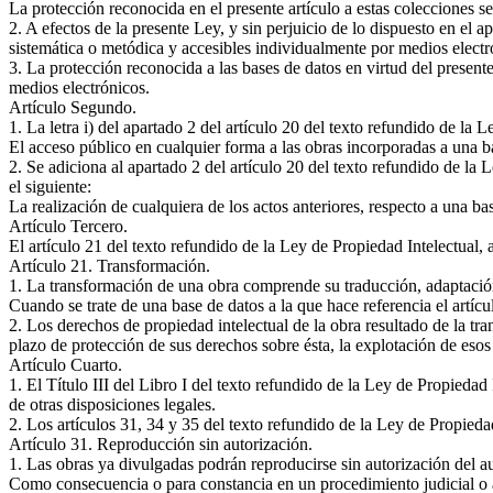
La protección reconocida en el presente artículo a estas colecciones s
2. A efectos de la presente Ley, y sin perjuicio de lo dispuesto en el 
sistemática o metódica y accesibles individualmente por medios electr
3. La protección reconocida a las bases de datos en virtud del present
medios electrónicos.
Artículo Segundo.
1. La letra i) del apartado 2 del artículo 20 del texto refundido de la
El acceso público en cualquier forma a las obras incorporadas a una ba
2. Se adiciona al apartado 2 del artículo 20 del texto refundido de la 
el siguiente:
La realización de cualquiera de los actos anteriores, respecto a una ba
Artículo Tercero.
El artículo 21 del texto refundido de la Ley de Propiedad Intelectual,
Artículo 21. Transformación.
1. La transformación de una obra comprende su traducción, adaptación 
Cuando se trate de una base de datos a la que hace referencia el artíc
2. Los derechos de propiedad intelectual de la obra resultado de la tra
plazo de protección de sus derechos sobre ésta, la explotación de eso
Artículo Cuarto.
1. El Título III del Libro I del texto refundido de la Ley de Propieda
de otras disposiciones legales.
2. Los artículos 31, 34 y 35 del texto refundido de la Ley de Propieda
Artículo 31. Reproducción sin autorización.
1. Las obras ya divulgadas podrán reproducirse sin autorización del auto
Como consecuencia o para constancia en un procedimiento judicial o 