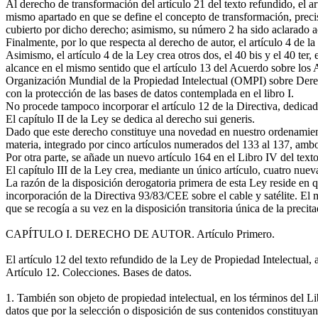
Al derecho de transformación del artículo 21 del texto refundido, el 
mismo apartado en que se define el concepto de transformación, precisa
cubierto por dicho derecho; asimismo, su número 2 ha sido aclarado ac
Finalmente, por lo que respecta al derecho de autor, el artículo 4 de la
Asimismo, el artículo 4 de la Ley crea otros dos, el 40 bis y el 40 ter, 
alcance en el mismo sentido que el artículo 13 del Acuerdo sobre los 
Organización Mundial de la Propiedad Intelectual (OMPI) sobre Derechos
con la protección de las bases de datos contemplada en el libro I.
No procede tampoco incorporar el artículo 12 de la Directiva, dedicado
El capítulo II de la Ley se dedica al derecho sui generis.
Dado que este derecho constituye una novedad en nuestro ordenamiento 
materia, integrado por cinco artículos numerados del 133 al 137, ambos
Por otra parte, se añade un nuevo artículo 164 en el Libro IV del texto
El capítulo III de la Ley crea, mediante un único artículo, cuatro nuev
La razón de la disposición derogatoria primera de esta Ley reside en q
incorporación de la Directiva 93/83/CEE sobre el cable y satélite. El 
que se recogía a su vez en la disposición transitoria única de la prec
CAPÍTULO I. DERECHO DE AUTOR. Artículo Primero.
El artículo 12 del texto refundido de la Ley de Propiedad Intelectual,
Artículo 12. Colecciones. Bases de datos.
1. También son objeto de propiedad intelectual, en los términos del Li
datos que por la selección o disposición de sus contenidos constituyan 