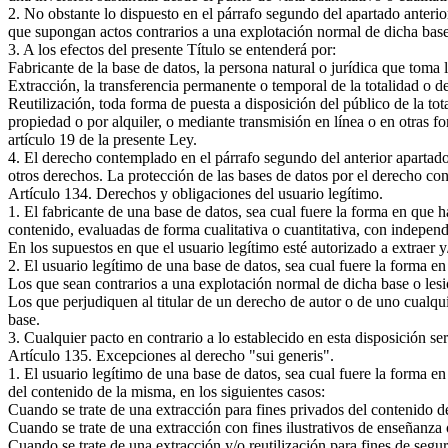
2. No obstante lo dispuesto en el párrafo segundo del apartado anterior
que supongan actos contrarios a una explotación normal de dicha base o
3. A los efectos del presente Título se entenderá por:
Fabricante de la base de datos, la persona natural o jurídica que toma l
Extracción, la transferencia permanente o temporal de la totalidad o de
Reutilización, toda forma de puesta a disposición del público de la tot
propiedad o por alquiler, o mediante transmisión en línea o en otras f
artículo 19 de la presente Ley.
4. El derecho contemplado en el párrafo segundo del anterior apartado
otros derechos. La protección de las bases de datos por el derecho con
Artículo 134. Derechos y obligaciones del usuario legítimo.
1. El fabricante de una base de datos, sea cual fuere la forma en que h
contenido, evaluadas de forma cualitativa o cuantitativa, con independe
En los supuestos en que el usuario legítimo esté autorizado a extraer y/
2. El usuario legítimo de una base de datos, sea cual fuere la forma en
Los que sean contrarios a una explotación normal de dicha base o lesio
Los que perjudiquen al titular de un derecho de autor o de uno cualqui
base.
3. Cualquier pacto en contrario a lo establecido en esta disposición s
Artículo 135. Excepciones al derecho "sui generis".
1. El usuario legítimo de una base de datos, sea cual fuere la forma en 
del contenido de la misma, en los siguientes casos:
Cuando se trate de una extracción para fines privados del contenido d
Cuando se trate de una extracción con fines ilustrativos de enseñanza o
Cuando se trate de una extracción y/o reutilización para fines de segur