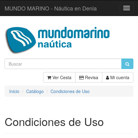
MUNDO MARINO - Náutica en Denia
Toggl
Navig
Ver Cesta
Revisa
Mi cuenta
Inicio
Catálogo
Condiciones de Uso
Condiciones de Uso