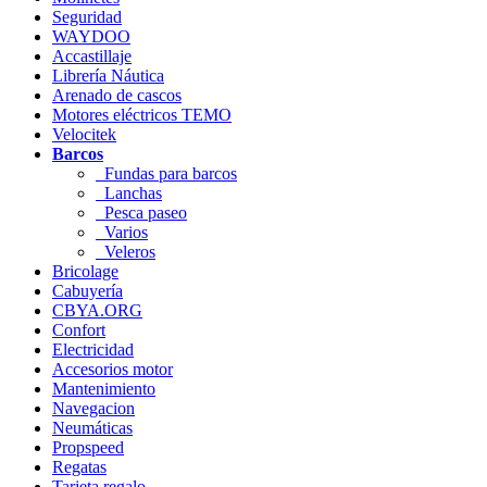
Seguridad
WAYDOO
Accastillaje
Librería Náutica
Arenado de cascos
Motores eléctricos TEMO
Velocitek
Barcos
Fundas para barcos
Lanchas
Pesca paseo
Varios
Veleros
Bricolage
Cabuyería
CBYA.ORG
Confort
Electricidad
Accesorios motor
Mantenimiento
Navegacion
Neumáticas
Propspeed
Regatas
Tarjeta regalo