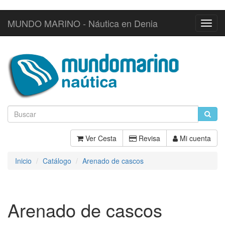
MUNDO MARINO - Náutica en Denia
Toggl
Navig
Ver Cesta
Revisa
Mi cuenta
Inicio
Catálogo
Arenado de cascos
Arenado de cascos