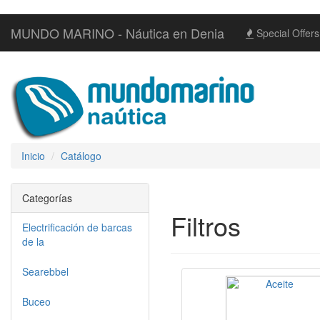
MUNDO MARINO - Náutica en Denia
Special Offers
Inicio
Catálogo
Categorías
Filtros
Electrificación de barcas
de la
Searebbel
Buceo