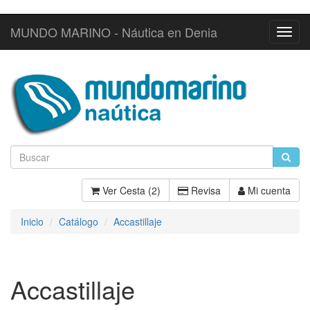
MUNDO MARINO - Náutica en Denia
Toggl
Navig
Ver Cesta (2)
Revisa
Mi cuenta
Inicio
Catálogo
Accastillaje
Accastillaje