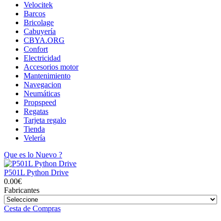
Velocitek
Barcos
Bricolage
Cabuyería
CBYA.ORG
Confort
Electricidad
Accesorios motor
Mantenimiento
Navegacion
Neumáticas
Propspeed
Regatas
Tarjeta regalo
Tienda
Velería
Que es lo Nuevo ?
P501L Python Drive
0.00€
Fabricantes
Cesta de Compras