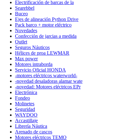
Electrificación de barcas de la
Searebbel
Buceo
Ejes de alineación Python Drive
Pack barco + motor eléctrico
Novedades
Confección de jarcias a medida
Outlet
Seguros Náuticos
Hélices de proa LEWMAR
Max power
Motores intraborda
Servicio Oficial HONDA
-motores eléctricos waterworld-
-novedad desaladoras alamar wate
-novedad: Motores eléctricos EPr
Electrónica
Fondeo
Molinetes
Seguridad
WAYDOO
Accastillaje
Librería Náutica
Arenado de cascos
Motores eléctricos TEMO