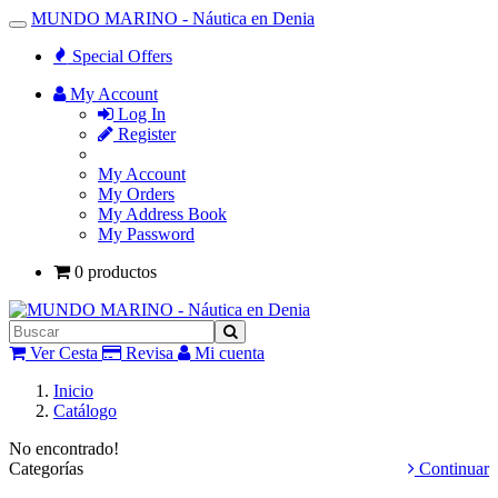
MUNDO MARINO - Náutica en Denia
Toggle
Navigation
Special Offers
My Account
Log In
Register
My Account
My Orders
My Address Book
My Password
0 productos
Ver Cesta
Revisa
Mi cuenta
Inicio
Catálogo
No encontrado!
Categorías
Continuar