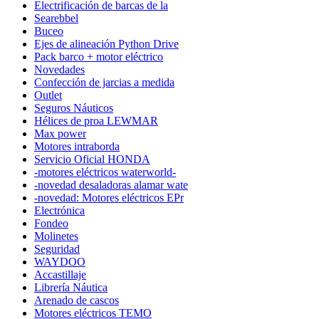
Electrificación de barcas de la
Searebbel
Buceo
Ejes de alineación Python Drive
Pack barco + motor eléctrico
Novedades
Confección de jarcias a medida
Outlet
Seguros Náuticos
Hélices de proa LEWMAR
Max power
Motores intraborda
Servicio Oficial HONDA
-motores eléctricos waterworld-
-novedad desaladoras alamar wate
-novedad: Motores eléctricos EPr
Electrónica
Fondeo
Molinetes
Seguridad
WAYDOO
Accastillaje
Librería Náutica
Arenado de cascos
Motores eléctricos TEMO