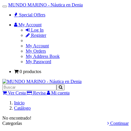
MUNDO MARINO - Náutica en Denia
Toggle
Navigation
Special Offers
My Account
Log In
Register
My Account
My Orders
My Address Book
My Password
0 productos
Ver Cesta
Revisa
Mi cuenta
Inicio
Catálogo
No encontrado!
Categorías
Continuar