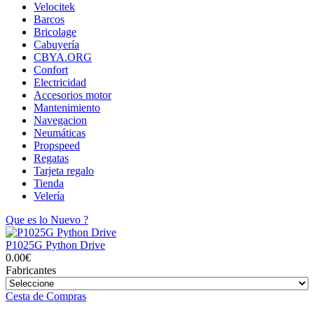
Velocitek
Barcos
Bricolage
Cabuyería
CBYA.ORG
Confort
Electricidad
Accesorios motor
Mantenimiento
Navegacion
Neumáticas
Propspeed
Regatas
Tarjeta regalo
Tienda
Velería
Que es lo Nuevo ?
P1025G Python Drive
0.00€
Fabricantes
Cesta de Compras