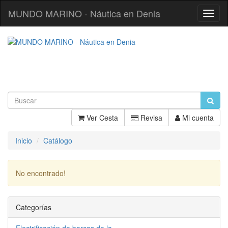
MUNDO MARINO - Náutica en Denia
Toggl
Navig
Ver Cesta
Revisa
Mi cuenta
Inicio
Catálogo
No encontrado!
Continuar
Categorías