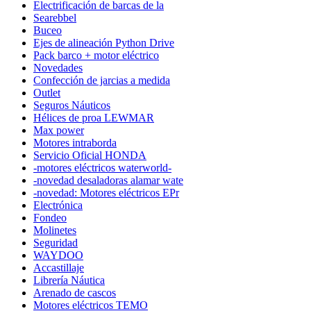
Electrificación de barcas de la
Searebbel
Buceo
Ejes de alineación Python Drive
Pack barco + motor eléctrico
Novedades
Confección de jarcias a medida
Outlet
Seguros Náuticos
Hélices de proa LEWMAR
Max power
Motores intraborda
Servicio Oficial HONDA
-motores eléctricos waterworld-
-novedad desaladoras alamar wate
-novedad: Motores eléctricos EPr
Electrónica
Fondeo
Molinetes
Seguridad
WAYDOO
Accastillaje
Librería Náutica
Arenado de cascos
Motores eléctricos TEMO