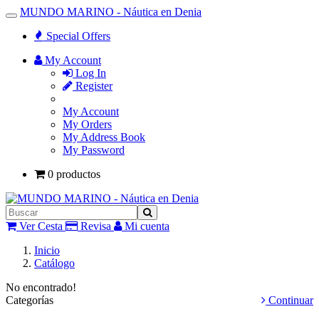
MUNDO MARINO - Náutica en Denia
Toggle
Navigation
Special Offers
My Account
Log In
Register
My Account
My Orders
My Address Book
My Password
0 productos
Ver Cesta
Revisa
Mi cuenta
Inicio
Catálogo
No encontrado!
Categorías
Continuar