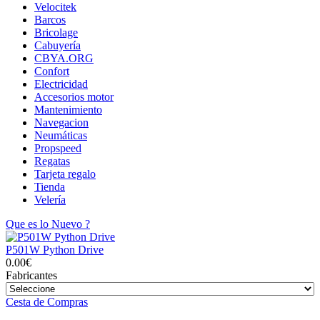
Velocitek
Barcos
Bricolage
Cabuyería
CBYA.ORG
Confort
Electricidad
Accesorios motor
Mantenimiento
Navegacion
Neumáticas
Propspeed
Regatas
Tarjeta regalo
Tienda
Velería
Que es lo Nuevo ?
P501W Python Drive
0.00€
Fabricantes
Cesta de Compras