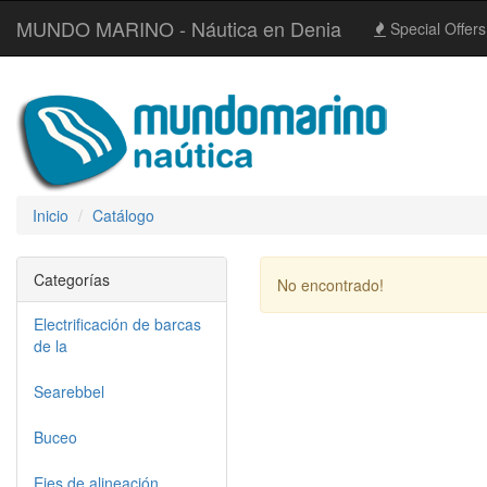
MUNDO MARINO - Náutica en Denia
Special Offers
Inicio
Catálogo
Categorías
No encontrado!
Electrificación de barcas
de la
Searebbel
Buceo
Ejes de alineación