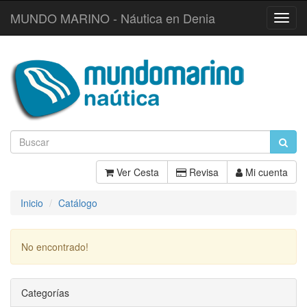
MUNDO MARINO - Náutica en Denia
Toggl
Navig
Ver Cesta
Revisa
Mi cuenta
Inicio
Catálogo
No encontrado!
Continuar
Categorías