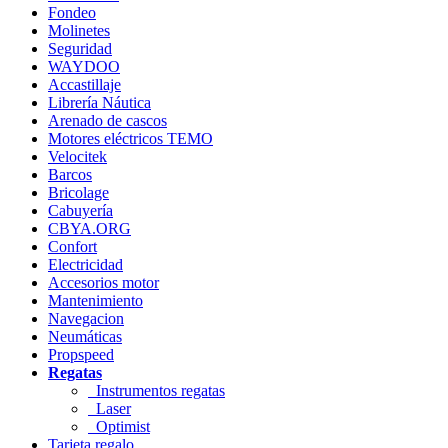
Fondeo
Molinetes
Seguridad
WAYDOO
Accastillaje
Librería Náutica
Arenado de cascos
Motores eléctricos TEMO
Velocitek
Barcos
Bricolage
Cabuyería
CBYA.ORG
Confort
Electricidad
Accesorios motor
Mantenimiento
Navegacion
Neumáticas
Propspeed
Regatas
Instrumentos regatas
Laser
Optimist
Tarjeta regalo