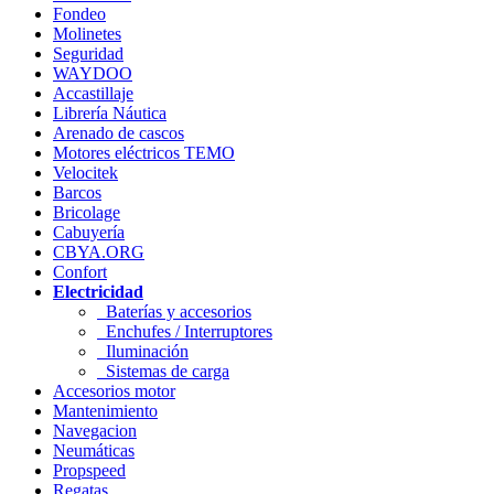
Fondeo
Molinetes
Seguridad
WAYDOO
Accastillaje
Librería Náutica
Arenado de cascos
Motores eléctricos TEMO
Velocitek
Barcos
Bricolage
Cabuyería
CBYA.ORG
Confort
Electricidad
Baterías y accesorios
Enchufes / Interruptores
Iluminación
Sistemas de carga
Accesorios motor
Mantenimiento
Navegacion
Neumáticas
Propspeed
Regatas