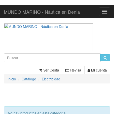
MUNDO MARINO - Náutica en Denia
Toggl
Navig
Ver Cesta
Revisa
Mi cuenta
Inicio
Catálogo
Electricidad
No hay productos en esta categoría.